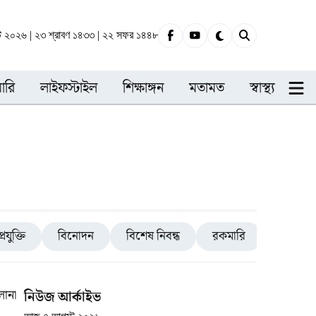
্ট ২০২৬ | ২৩ শ্রাবণ ১৪৩৩ | ২২ সফর ১৪৪৮
ারি
লাইফস্টাইল
শিক্ষাঙ্গন
মতামত
স্বাস্থ্য
প্রযুক্তি
বিনোদন
বিশেষ নিবন্ধ
রকমারি
রাজধানী
লোনা
নিউজ আর্কাইভ