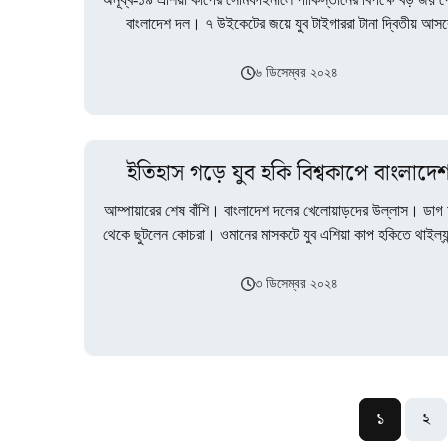
বাংলাদেশ দল। ৭ উইকেটের জয়ে যুব টাইগাররা টানা দ্বিতীয় আসর
টুর্নামেন্টটির ফাইনাল নিশ্চিত…
৬ ডিসেম্বর ২০২৪
ইতিহাস গড়ে যুব হকি বিশ্বকাপে বাংলাদে
আম্পায়ারের শেষ বাঁশি। বাংলাদেশ দলের খেলোয়াড়দের উল্লাস। ডা
থেকে ছুটলেন কোচরা। ওমানের মাসকটে যুব এশিয়া কাপ হকিতে থাইল্যা
৭-২ গোলে হারিয়ে…
৩ ডিসেম্বর ২০২৪
১
২