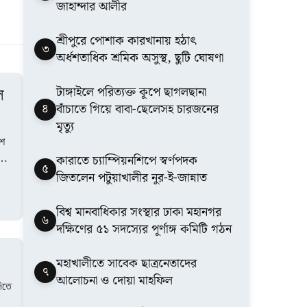
জাহান্দার আলীর
শ্রীপুরে পোশাক কারখানায় হঠাৎ
৩
অর্ধশতাধিক শ্রমিক অসুস্থ, ছুটি ঘোষণা
টাঙ্গাইলে পরিত্যক্ত কূপে ছাগলছানা
ল
৪
বাঁচাতে গিয়ে বাবা-ছেলেসহ চারজনের
মৃত্যু
েশ
কারাতে চ্যাম্পিয়নশিপে স্বর্ণপদক
৫
জিতলেন পটুয়াখালীর নুর-ই-জান্নাত
বিশ্ব মানবাধিকার সংস্থার ঢাকা মহানগর
৬
দক্ষিণের ৫১ সদস্যের পূর্ণাঙ্গ কমিটি গঠন
মহাখালীতে সাবেক ছাত্রনেতাদের
৭
আলোচনা ও দোয়া মাহফিল
দিতে