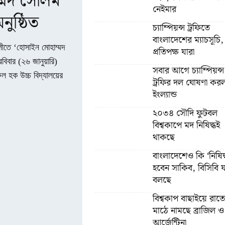
্মদ সেলিম
নেইমার
নুষ্ঠিত
চ্যাম্পিয়ন্স ট্রফিতে
বাংলাদেশের ম্যাচসূচি,
লীতে ‘হোসাইন মোহাম্মদ
প্রতিপক্ষ যারা
রবিবার (২৬ জানুয়ারি)
সবার আগে চ্যাম্পিয়ন্স
ুল হক উচ্চ বিদ্যালয়ের
ট্রফির দল ঘোষণা কর
ইংল্যান্ড
২০৩৪ সৌদি ফুটবল
বিশ্বকাপে মদ নিষিদ্ধই
থাকছে
বাংলাদেশেও কি ‘নিষিদ্
হবেন সাকিব, বিসিবি য
বলছে
বিশ্বকাপ বাছাইয়ে রাতে
মাঠে নামছে ব্রাজিল ও
আর্জেন্টিনা