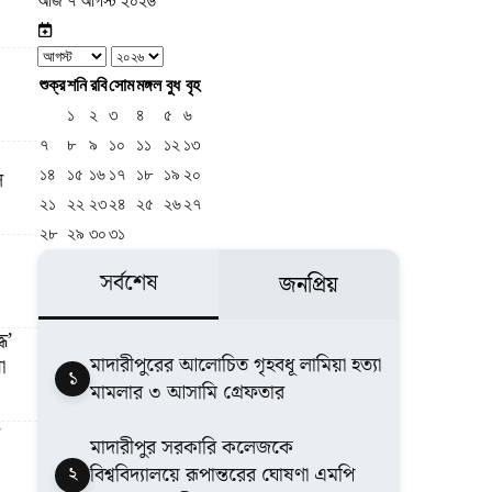
আজ ৭ আগস্ট ২০২৬
শুক্র
শনি
রবি
সোম
মঙ্গল
বুধ
বৃহ
১
২
৩
৪
৫
৬
৭
৮
৯
১০
১১
১২
১৩
ল
১৪
১৫
১৬
১৭
১৮
১৯
২০
২১
২২
২৩
২৪
২৫
২৬
২৭
২৮
২৯
৩০
৩১
সর্বশেষ
জনপ্রিয়
ধ’
মাদারীপুরের আলোচিত গৃহবধূ লামিয়া হত্যা
া
১
মামলার ৩ আসামি গ্রেফতার
মাদারীপুর সরকারি কলেজকে
২
বিশ্ববিদ্যালয়ে রূপান্তরের ঘোষণা এমপি