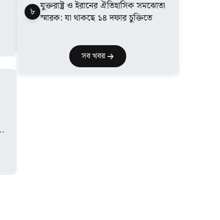
যুক্তরাষ্ট্র ও ইরানের ঐতিহাসিক সমঝোতা
৮
স্মারক: যা থাকছে ১৪ দফার চুক্তিতে
সব খবর
েছে