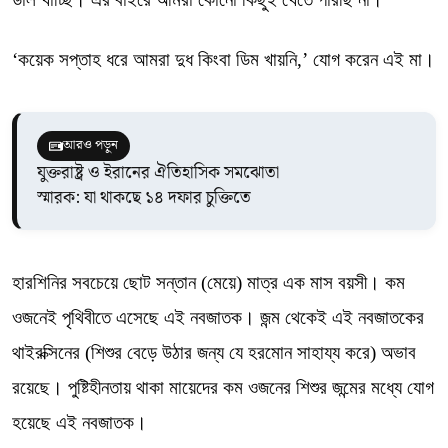
‘কয়েক সপ্তাহ ধরে আমরা দুধ কিংবা ডিম খায়নি,’ যোগ করেন এই মা।
আরও পড়ুন
যুক্তরাষ্ট্র ও ইরানের ঐতিহাসিক সমঝোতা
স্মারক: যা থাকছে ১৪ দফার চুক্তিতে
হারশিনির সবচেয়ে ছোট সন্তান (মেয়ে) মাত্র এক মাস বয়সী। কম
ওজনেই পৃথিবীতে এসেছে এই নবজাতক। জন্ম থেকেই এই নবজাতকের
থাইরক্সিনের (শিশুর বেড়ে উঠার জন্য যে হরমোন সাহায্য করে) অভাব
রয়েছে। পুষ্টিহীনতায় থাকা মায়েদের কম ওজনের শিশুর জন্মের মধ্যে যোগ
হয়েছে এই নবজাতক।