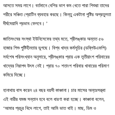
আসতে সময় লাগে। বর্তমানে বেশির ভাগ কম খেতে পারা শিশুরা তাদের
শরীরে সঞ্চিত প্রোটিন ব্যবহার করছে। কিন্তু একটানা পুষ্টির অপ্রতুলতা
দীর্ঘমেয়াদি প্রভাব ফেলবে। ’
জাতিসংঘের সংস্থা ইউনিসেফের তথ্য মতে, শ্রীলঙ্কার অন্তত ৫৬
হাজার শিশু পুষ্টিহীনতায় ভুগছে। বিশ্ব খাদ্য কর্মসূচির (ডব্লিউএফপি)
সর্বশেষ পরিসংখ্যান অনুসারে, শ্রীলঙ্কার প্রায় এক তৃতীয়াংশ পরিবারের
খাদ্যের নিরাপদ উৎস নেই। প্রায় ৭০ শতাংশ পরিবার খাবারের পরিমাণ
কমিয়ে দিচ্ছে।
হানাথায় বাস করেন ২৪ বছর বয়সী কাঞ্চানা। চার মাসের অন্তঃসত্ত্বা
এই নারীর যমজ সন্তান হবে বলে ধারণা করা হচ্ছে। কাঞ্চানা বলেন,
‘আমার প্রচুর খিদে লাগে, তাই আমি ভাত খাই। মাছ, ডিম ও