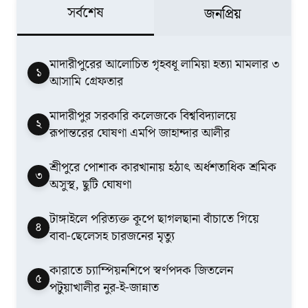
সর্বশেষ
জনপ্রিয়
মাদারীপুরের আলোচিত গৃহবধূ লামিয়া হত্যা মামলার ৩
১
আসামি গ্রেফতার
মাদারীপুর সরকারি কলেজকে বিশ্ববিদ্যালয়ে
২
রূপান্তরের ঘোষণা এমপি জাহান্দার আলীর
শ্রীপুরে পোশাক কারখানায় হঠাৎ অর্ধশতাধিক শ্রমিক
৩
অসুস্থ, ছুটি ঘোষণা
টাঙ্গাইলে পরিত্যক্ত কূপে ছাগলছানা বাঁচাতে গিয়ে
৪
বাবা-ছেলেসহ চারজনের মৃত্যু
কারাতে চ্যাম্পিয়নশিপে স্বর্ণপদক জিতলেন
৫
পটুয়াখালীর নুর-ই-জান্নাত