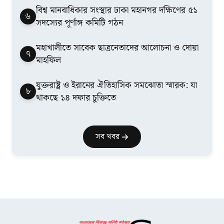
বিশ্ব মানবাধিকার সংস্থার ঢাকা মহানগর দক্ষিণের ৫১
৬
সদস্যের পূর্ণাঙ্গ কমিটি গঠন
মহাখালীতে সাবেক ছাত্রনেতাদের আলোচনা ও দোয়া
৭
মাহফিল
যুক্তরাষ্ট্র ও ইরানের ঐতিহাসিক সমঝোতা স্মারক: যা
৮
থাকছে ১৪ দফার চুক্তিতে
সব খবর