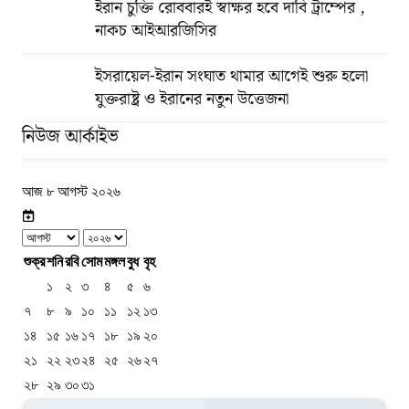
ইরান চুক্তি রোববারই স্বাক্ষর হবে দাবি ট্রাম্পের ,
নাকচ আইআরজিসির
ইসরায়েল-ইরান সংঘাত থামার আগেই শুরু হলো
যুক্তরাষ্ট্র ও ইরানের নতুন উত্তেজনা
নিউজ আর্কাইভ
আজ ৮ আগস্ট ২০২৬
শুক্র
শনি
রবি
সোম
মঙ্গল
বুধ
বৃহ
১
২
৩
৪
৫
৬
৭
৮
৯
১০
১১
১২
১৩
১৪
১৫
১৬
১৭
১৮
১৯
২০
২১
২২
২৩
২৪
২৫
২৬
২৭
২৮
২৯
৩০
৩১