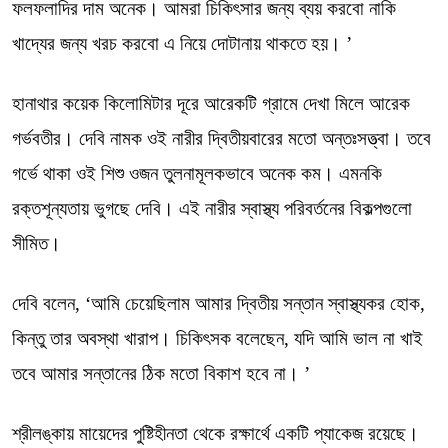
ফলফলাদির দাম অনেক। আমরা চিকিৎসার জন্য ব্যয় করবো নাকি
খাদ্যের জন্য খরচ করবো এ নিয়ে দোটানায় থাকতে হয়। ’
হানাথার কয়েক কিলোমিটার দূরে আরেকটি গ্রামে দেখা মিলে আরেক
গর্ভবতীর। দেবি নামক ওই নারীর দ্বিতীয়বারের মতো অন্তঃসত্ত্বা। তবে
গর্ভে থাকা ওই শিশু ওজন তুলনামূলকভাবে অনেক কম। এমনকি
রক্তশূন্যতায় ভুগছে দেবি। এই নারীর স্বাস্থ্য পরিবর্তনের বিকল্পগুলো
সীমিত।
দেবি বলেন, ‘আমি চেয়েছিলাম আমার দ্বিতীয় সন্তান স্বাস্থ্যকর হোক,
কিন্তু তার অবস্থা খারাপ। চিকিৎসক বলেছেন, যদি আমি ভাল না খাই
তবে আমার সন্তানের ঠিক মতো বিকাশ হবে না। ’
শ্রীলঙ্কায় মায়েদের পুষ্টিহীনতা থেকে রক্ষার্থে একটি প্যাকেজ রয়েছে।