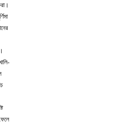
করা।
ণিমা
ানের
ে।
খালি-
ে
ঁচ
্ট
 ফেলে