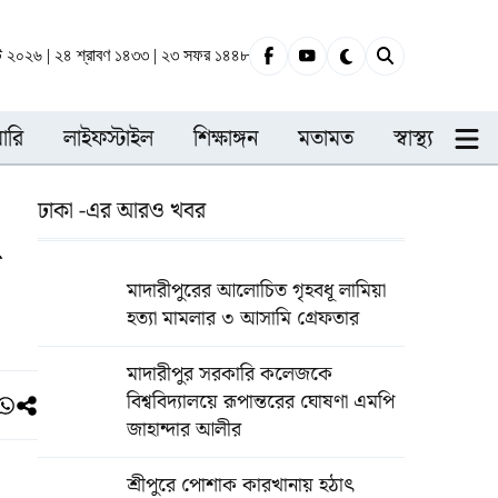
্ট ২০২৬ | ২৪ শ্রাবণ ১৪৩৩ | ২৩ সফর ১৪৪৮
ারি
লাইফস্টাইল
শিক্ষাঙ্গন
মতামত
স্বাস্থ্য
ঢাকা -এর আরও খবর
য়
মাদারীপুরের আলোচিত গৃহবধূ লামিয়া
হত্যা মামলার ৩ আসামি গ্রেফতার
মাদারীপুর সরকারি কলেজকে
বিশ্ববিদ্যালয়ে রূপান্তরের ঘোষণা এমপি
জাহান্দার আলীর
শ্রীপুরে পোশাক কারখানায় হঠাৎ