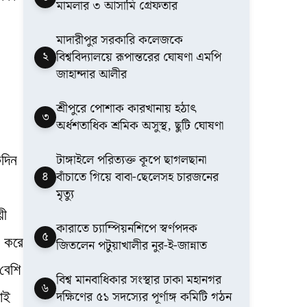
মামলার ৩ আসামি গ্রেফতার
মাদারীপুর সরকারি কলেজকে
২
বিশ্ববিদ্যালয়ে রূপান্তরের ঘোষণা এমপি
জাহান্দার আলীর
শ্রীপুরে পোশাক কারখানায় হঠাৎ
৩
অর্ধশতাধিক শ্রমিক অসুস্থ, ছুটি ঘোষণা
টাঙ্গাইলে পরিত্যক্ত কূপে ছাগলছানা
দিন
৪
বাঁচাতে গিয়ে বাবা-ছেলেসহ চারজনের
মৃত্যু
য়ী
কারাতে চ্যাম্পিয়নশিপে স্বর্ণপদক
৫
প করে
জিতলেন পটুয়াখালীর নুর-ই-জান্নাত
বেশি
বিশ্ব মানবাধিকার সংস্থার ঢাকা মহানগর
৬
দক্ষিণের ৫১ সদস্যের পূর্ণাঙ্গ কমিটি গঠন
াই