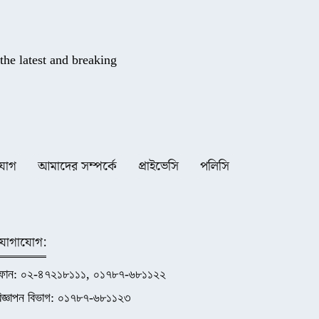
he latest and breaking
যোগ
আমাদের সম্পর্কে
প্রাইভেসি
পলিসি
যোগাযোগ:
ফোন: ০২-৪৭২১৮১১১, ০১৭৮৭-৬৮১১২২
িজ্ঞাপন বিভাগ: ০১৭৮৭-৬৮১১২৩