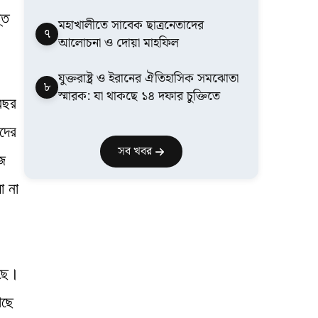
তি
মহাখালীতে সাবেক ছাত্রনেতাদের
৭
আলোচনা ও দোয়া মাহফিল
যুক্তরাষ্ট্র ও ইরানের ঐতিহাসিক সমঝোতা
৮
স্মারক: যা থাকছে ১৪ দফার চুক্তিতে
বছর
দের
সব খবর
ীজ
ো না
েছে।
াছে