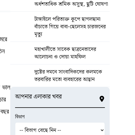
অর্ধশতাধিক শ্রমিক অসুস্থ, ছুটি ঘোষণা
টাঙ্গাইলে পরিত্যক্ত কূপে ছাগলছানা
বাঁচাতে গিয়ে বাবা-ছেলেসহ চারজনের
মৃত্যু
মরে
মহাখালীতে সাবেক ছাত্রনেতাদের
তিন
আলোচনা ও দোয়া মাহফিল
দুষ্টের দমনে সাংবাদিকদের কলমকে
তরবারির মতো ব্যবহারের আহ্বান
ে ভাল
আপনার এলাকার খবর
চার
 বছর
বিভাগ