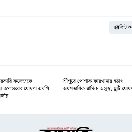
প্রিন্ট 
 সরকারি কলেজকে
শ্রীপুরে পোশাক কারখানায় হঠাৎ
লয়ে রূপান্তরের ঘোষণা এমপি
অর্ধশতাধিক শ্রমিক অসুস্থ, ছুটি ঘোষ
আলীর