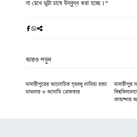
না রেখে ভুট্টা চাষে উদ্বুদ্ধ করা হচ্ছে।“
আরও পড়ুন
মাদারীপুরের আলোচিত গৃহবধূ লামিয়া হত্যা
মাদারীপুর
মামলার ৩ আসামি গ্রেফতার
বিশ্ববিদ্যা
জাহান্দার 