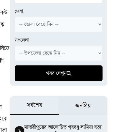
জেলা
 কেউ
ড়ে
উপজেলা
মিতে
ুদ
খবর দেখুন
সর্বশেষ
জনপ্রিয়
ণ
থেকে
মাদারীপুরের আলোচিত গৃহবধূ লামিয়া হত্যা
াকা
১