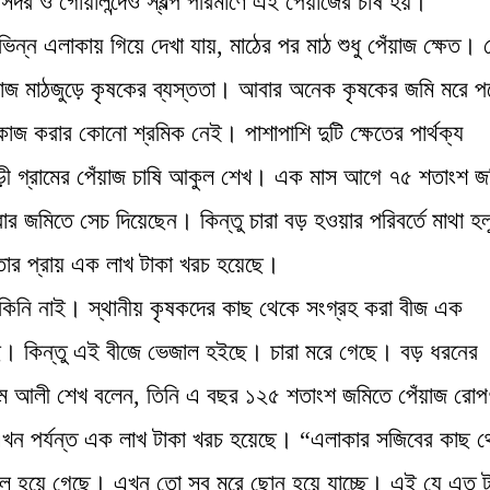
সদর ও গোয়ালন্দেও স্বল্প পরিমাণে এই পেঁয়াজের চাষ হয়।
িভিন্ন এলাকায় গিয়ে দেখা যায়, মাঠের পর মাঠ শুধু পেঁয়াজ ক্ষেত।
েঁয়াজ মাঠজুড়ে কৃষকের ব্যস্ততা। আবার অনেক কৃষকের জমি মরে প
জ করার কোনো শ্রমিক নেই। পাশাপাশি দুটি ক্ষেতের পার্থক্য
ৌকুড়ী গ্রামের পেঁয়াজ চাষি আকুল শেখ। এক মাস আগে ৭৫ শতাংশ জ
র জমিতে সেচ দিয়েছেন। কিন্তু চারা বড় হওয়ার পরিবর্তে মাথা হল
 তার প্রায় এক লাখ টাকা খরচ হয়েছে।
িনি নাই। স্থানীয় কৃষকদের কাছ থেকে সংগ্রহ করা বীজ এক
। কিন্তু এই বীজে ভেজাল হইছে। চারা মরে গেছে। বড় ধরনের
সেম আলী শেখ বলেন, তিনি এ বছর ১২৫ শতাংশ জমিতে পেঁয়াজ রোপ
এখন পর্যন্ত এক লাখ টাকা খরচ হয়েছে। “এলাকার সজিবের কাছ 
 লাল হয়ে গেছে। এখন তো সব মরে ছোন হয়ে যাচ্ছে। এই যে এত ট