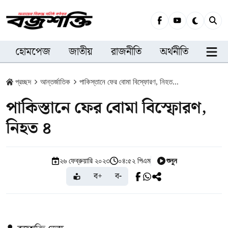
হোমপেজ
জাতীয়
রাজনীতি
অর্থনীতি
সারা
প্রচ্ছদ
আন্তর্জাতিক
পাকিস্তানে ফের বোমা বিস্ফোরণ, নিহত...
পাকিস্তানে ফের বোমা বিস্ফোরণ,
নিহত ৪
শুনুন
২৬ ফেব্রুয়ারি ২০২৩
০৪:৫২ পিএম
ব+
ব-