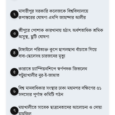
মাদারীপুর সরকারি কলেজকে বিশ্ববিদ্যালয়ে
২
রূপান্তরের ঘোষণা এমপি জাহান্দার আলীর
শ্রীপুরে পোশাক কারখানায় হঠাৎ অর্ধশতাধিক শ্রমিক
৩
অসুস্থ, ছুটি ঘোষণা
টাঙ্গাইলে পরিত্যক্ত কূপে ছাগলছানা বাঁচাতে গিয়ে
৪
বাবা-ছেলেসহ চারজনের মৃত্যু
কারাতে চ্যাম্পিয়নশিপে স্বর্ণপদক জিতলেন
৫
পটুয়াখালীর নুর-ই-জান্নাত
বিশ্ব মানবাধিকার সংস্থার ঢাকা মহানগর দক্ষিণের ৫১
৬
সদস্যের পূর্ণাঙ্গ কমিটি গঠন
মহাখালীতে সাবেক ছাত্রনেতাদের আলোচনা ও দোয়া
৭
মাহফিল