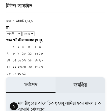
নিউজ আর্কাইভ
আজ ৭ আগস্ট ২০২৬
শুক্র
শনি
রবি
সোম
মঙ্গল
বুধ
বৃহ
১
২
৩
৪
৫
৬
৭
৮
৯
১০
১১
১২
১৩
১৪
১৫
১৬
১৭
১৮
১৯
২০
২১
২২
২৩
২৪
২৫
২৬
২৭
২৮
২৯
৩০
৩১
সর্বশেষ
জনপ্রিয়
মাদারীপুরের আলোচিত গৃহবধূ লামিয়া হত্যা মামলার ৩
১
আসামি গ্রেফতার