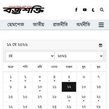
হোমপেজ
জাতীয়
রাজনীতি
অর্থনীতি
সারা
১২ মে ২০২৬
শুক্র
শনি
রবি
সোম
মঙ্গল
বুধ
বৃহ
১
২
৩
৪
৫
৬
৭
৮
৯
১০
১১
১২
১৩
১৪
১৫
১৬
১৭
১৮
১৯
২০
২১
২২
২৩
২৪
২৫
২৬
২৭
২৮