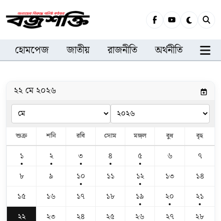
হোমপেজ
জাতীয়
রাজনীতি
অর্থনীতি
সারা
২২ মে ২০২৬
শুক্র
শনি
রবি
সোম
মঙ্গল
বুধ
বৃহ
১
২
৩
৪
৫
৬
৭
৮
৯
১০
১১
১২
১৩
১৪
১৫
১৬
১৭
১৮
১৯
২০
২১
২২
২৩
২৪
২৫
২৬
২৭
২৮