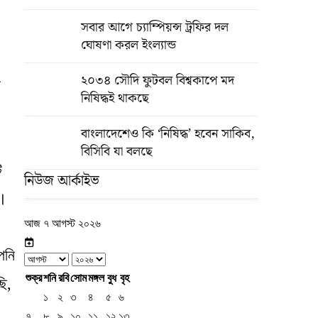
সবার আগে চ্যাম্পিয়ন্স ট্রফির দল
ঘোষণা করল ইংল্যান্ড
২০৩৪ সৌদি ফুটবল বিশ্বকাপে মদ
প
নিষিদ্ধই থাকছে
বাংলাদেশেও কি ‘নিষিদ্ধ’ হবেন সাকিব,
বিসিবি যা বলছে
ি
নিউজ আর্কাইভ
ি।
আজ ৭ আগস্ট ২০২৬
পনি
শুক্র
শনি
রবি
সোম
মঙ্গল
বুধ
বৃহ
ছি,
১
২
৩
৪
৫
৬
।
৭
৮
৯
১০
১১
১২
১৩