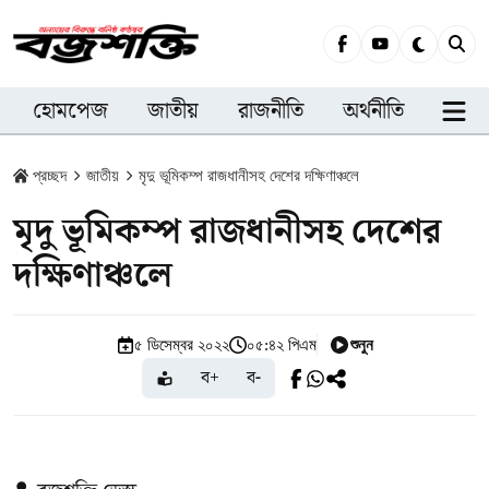
হোমপেজ
জাতীয়
রাজনীতি
অর্থনীতি
সারা
প্রচ্ছদ
জাতীয়
মৃদু ভূমিকম্প রাজধানীসহ দেশের দক্ষিণাঞ্চলে
মৃদু ভূমিকম্প রাজধানীসহ দেশের
দক্ষিণাঞ্চলে
শুনুন
৫ ডিসেম্বর ২০২২
০৫:৪২ পিএম
ব+
ব-