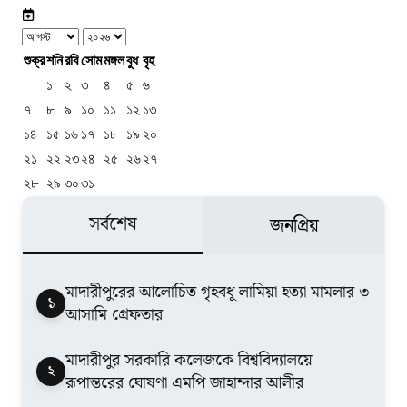
শুক্র
শনি
রবি
সোম
মঙ্গল
বুধ
বৃহ
১
২
৩
৪
৫
৬
৭
৮
৯
১০
১১
১২
১৩
১৪
১৫
১৬
১৭
১৮
১৯
২০
২১
২২
২৩
২৪
২৫
২৬
২৭
২৮
২৯
৩০
৩১
সর্বশেষ
জনপ্রিয়
মাদারীপুরের আলোচিত গৃহবধূ লামিয়া হত্যা মামলার ৩
১
আসামি গ্রেফতার
মাদারীপুর সরকারি কলেজকে বিশ্ববিদ্যালয়ে
২
রূপান্তরের ঘোষণা এমপি জাহান্দার আলীর