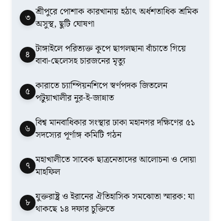
শ্রীপুরে পোশাক কারখানায় হঠাৎ অর্ধশতাধিক শ্রমিক
৩
অসুস্থ, ছুটি ঘোষণা
টাঙ্গাইলে পরিত্যক্ত কূপে ছাগলছানা বাঁচাতে গিয়ে
৪
বাবা-ছেলেসহ চারজনের মৃত্যু
কারাতে চ্যাম্পিয়নশিপে স্বর্ণপদক জিতলেন
৫
পটুয়াখালীর নুর-ই-জান্নাত
বিশ্ব মানবাধিকার সংস্থার ঢাকা মহানগর দক্ষিণের ৫১
৬
সদস্যের পূর্ণাঙ্গ কমিটি গঠন
মহাখালীতে সাবেক ছাত্রনেতাদের আলোচনা ও দোয়া
৭
মাহফিল
যুক্তরাষ্ট্র ও ইরানের ঐতিহাসিক সমঝোতা স্মারক: যা
৮
থাকছে ১৪ দফার চুক্তিতে