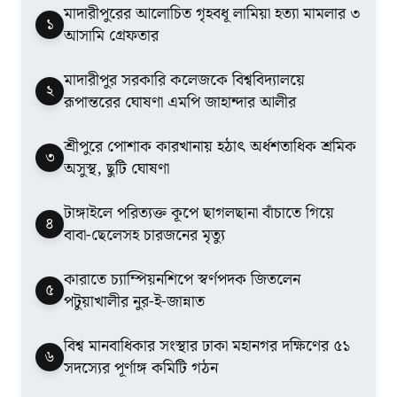
মাদারীপুরের আলোচিত গৃহবধূ লামিয়া হত্যা মামলার ৩
১
আসামি গ্রেফতার
মাদারীপুর সরকারি কলেজকে বিশ্ববিদ্যালয়ে
২
রূপান্তরের ঘোষণা এমপি জাহান্দার আলীর
শ্রীপুরে পোশাক কারখানায় হঠাৎ অর্ধশতাধিক শ্রমিক
৩
অসুস্থ, ছুটি ঘোষণা
টাঙ্গাইলে পরিত্যক্ত কূপে ছাগলছানা বাঁচাতে গিয়ে
৪
বাবা-ছেলেসহ চারজনের মৃত্যু
কারাতে চ্যাম্পিয়নশিপে স্বর্ণপদক জিতলেন
৫
পটুয়াখালীর নুর-ই-জান্নাত
বিশ্ব মানবাধিকার সংস্থার ঢাকা মহানগর দক্ষিণের ৫১
৬
সদস্যের পূর্ণাঙ্গ কমিটি গঠন