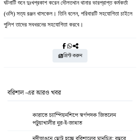
ঘটনাটি শুনে দুঃখপ্রকাশ করেন দৌলতখান থানার ভারপ্রাপ্ত কর্মকর্তা
(ওসি) সত্য রঞ্জন খাসকেল। তিনি বলেন, পরিবারটি সহযোগিতা চাইলে
পুলিশ তাদের সবধরনের সহযোগিতা করবে।
প্রিন্ট করুন
বরিশাল -এর আরও খবর
কারাতে চ্যাম্পিয়নশিপে স্বর্ণপদক জিতলেন
পটুয়াখালীর নুর-ই-জান্নাত
নদীভাঙনে ছোট হচ্ছে বরিশালের মানচিত্র: বছরে