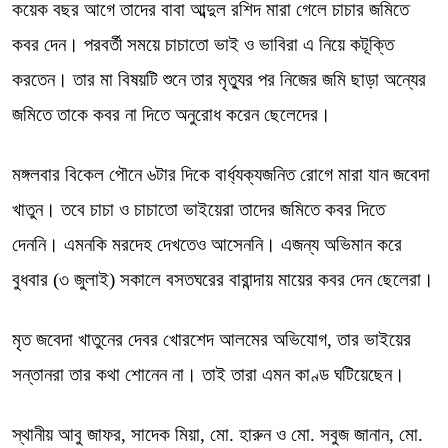
কয়েক বছর আগে তাদের বাবা আব্দুল রশিদ মারা গেলে চাচার জমিতে
কবর দেন। পরবর্তী সময়ে চাচাতো ভাই ও ভাবিরা এ নিয়ে কটূক্তি
করতেন। তার মা বিষয়টি শুনে তার মৃত্যুর পর নিজের জমি ছাড়া অন্যের
জমিতে তাকে কবর না দিতে অনুরোধ করেন ছেলেদের।
মঙ্গলবার বিকেল পৌনে ৬টার দিকে বার্ধ্যক্যজনিত রোগে মারা যান জবেদা
খাতুন। তবে চাচা ও চাচাতো ভাইয়েরা তাদের জমিতে কবর দিতে
দেননি। এমনকি মরদেহ দেখতেও আসেননি। এজন্য অভিমান করে
বুধবার (৩ জুলাই) সকালে বসতঘরের বারান্দায় মায়ের কবর দেন ছেলেরা।
মৃত জবেদা খাতুনের দেবর খোরশেদ আলমের অভিযোগ, তার ভাইয়ের
সন্তানরা তার কথা শোনেন না। তাই তারা এমন কাণ্ড ঘটিয়েছেন।
স্থানীয় আবু জাফর, সাদেক মিয়া, মো. হারুন ও মো. সবুজ জানান, মো.