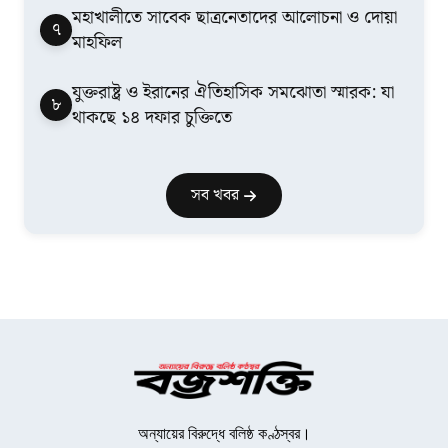
মহাখালীতে সাবেক ছাত্রনেতাদের আলোচনা ও দোয়া
৭
মাহফিল
যুক্তরাষ্ট্র ও ইরানের ঐতিহাসিক সমঝোতা স্মারক: যা
৮
থাকছে ১৪ দফার চুক্তিতে
সব খবর
অন্যায়ের বিরুদ্ধে বলিষ্ঠ কণ্ঠস্বর।