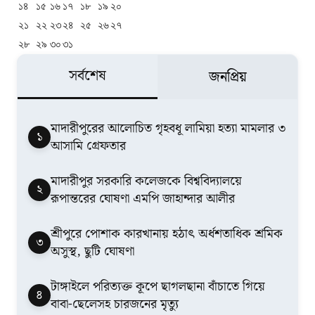
১৪
১৫
১৬
১৭
১৮
১৯
২০
২১
২২
২৩
২৪
২৫
২৬
২৭
২৮
২৯
৩০
৩১
সর্বশেষ
জনপ্রিয়
মাদারীপুরের আলোচিত গৃহবধূ লামিয়া হত্যা মামলার ৩
১
আসামি গ্রেফতার
মাদারীপুর সরকারি কলেজকে বিশ্ববিদ্যালয়ে
২
রূপান্তরের ঘোষণা এমপি জাহান্দার আলীর
শ্রীপুরে পোশাক কারখানায় হঠাৎ অর্ধশতাধিক শ্রমিক
৩
অসুস্থ, ছুটি ঘোষণা
টাঙ্গাইলে পরিত্যক্ত কূপে ছাগলছানা বাঁচাতে গিয়ে
৪
বাবা-ছেলেসহ চারজনের মৃত্যু