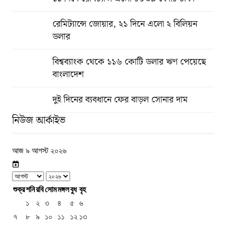
রেমিট্যান্সে জোয়ার, ২১ দিনে এলো ২ বিলিয়ন
ডলার
বিশ্বব্যাংক থেকে ১১৬ কোটি ডলার ঋণ পেয়েছে
বাংলাদেশ
দুই দিনের ব্যবধানে ফের বাড়ল সোনার দাম
নিউজ আর্কাইভ
আজ ৯ আগস্ট ২০২৬
শুক্র
শনি
রবি
সোম
মঙ্গল
বুধ
বৃহ
১
২
৩
৪
৫
৬
৭
৮
৯
১০
১১
১২
১৩