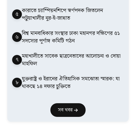
কারাতে চ্যাম্পিয়নশিপে স্বর্ণপদক জিতলেন
৫
পটুয়াখালীর নুর-ই-জান্নাত
বিশ্ব মানবাধিকার সংস্থার ঢাকা মহানগর দক্ষিণের ৫১
৬
সদস্যের পূর্ণাঙ্গ কমিটি গঠন
মহাখালীতে সাবেক ছাত্রনেতাদের আলোচনা ও দোয়া
৭
মাহফিল
যুক্তরাষ্ট্র ও ইরানের ঐতিহাসিক সমঝোতা স্মারক: যা
৮
থাকছে ১৪ দফার চুক্তিতে
সব খবর