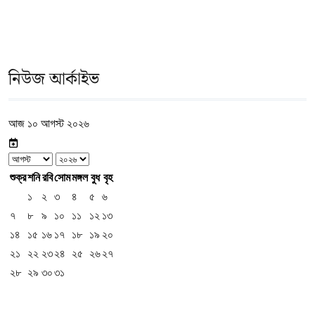
নিউজ আর্কাইভ
আজ ১০ আগস্ট ২০২৬
শুক্র
শনি
রবি
সোম
মঙ্গল
বুধ
বৃহ
১
২
৩
৪
৫
৬
৭
৮
৯
১০
১১
১২
১৩
১৪
১৫
১৬
১৭
১৮
১৯
২০
২১
২২
২৩
২৪
২৫
২৬
২৭
২৮
২৯
৩০
৩১