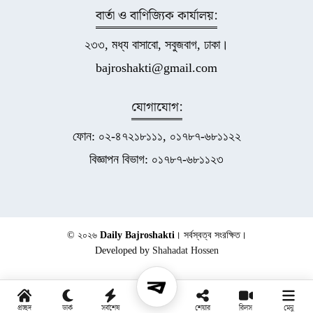
বার্তা ও বাণিজ্যিক কার্যালয়:
২৩৩, মধ্য বাসাবো, সবুজবাগ, ঢাকা।
bajroshakti@gmail.com
যোগাযোগ:
ফোন: ০২-৪৭২১৮১১১, ০১৭৮৭-৬৮১১২২
বিজ্ঞাপন বিভাগ: ০১৭৮৭-৬৮১১২৩
© ২০২৬
Daily Bajroshakti
। সর্বস্বত্ব সংরক্ষিত।
Developed by
Shahadat Hossen
প্রচ্ছদ
ডার্ক
সর্বশেষ
শেয়ার
রিলস
মেনু