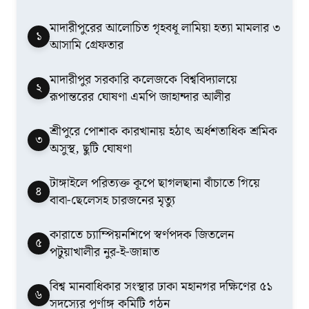
মাদারীপুরের আলোচিত গৃহবধূ লামিয়া হত্যা মামলার ৩
১
আসামি গ্রেফতার
মাদারীপুর সরকারি কলেজকে বিশ্ববিদ্যালয়ে
২
রূপান্তরের ঘোষণা এমপি জাহান্দার আলীর
শ্রীপুরে পোশাক কারখানায় হঠাৎ অর্ধশতাধিক শ্রমিক
৩
অসুস্থ, ছুটি ঘোষণা
টাঙ্গাইলে পরিত্যক্ত কূপে ছাগলছানা বাঁচাতে গিয়ে
৪
বাবা-ছেলেসহ চারজনের মৃত্যু
কারাতে চ্যাম্পিয়নশিপে স্বর্ণপদক জিতলেন
৫
পটুয়াখালীর নুর-ই-জান্নাত
বিশ্ব মানবাধিকার সংস্থার ঢাকা মহানগর দক্ষিণের ৫১
৬
সদস্যের পূর্ণাঙ্গ কমিটি গঠন