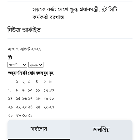
সড়কে বর্জ্য দেখে ক্ষুব্ধ প্রধানমন্ত্রী, দুই সিটি
কর্মকর্তা বরখাস্ত
নিউজ আর্কাইভ
আজ ৭ আগস্ট ২০২৬
শুক্র
শনি
রবি
সোম
মঙ্গল
বুধ
বৃহ
১
২
৩
৪
৫
৬
৭
৮
৯
১০
১১
১২
১৩
১৪
১৫
১৬
১৭
১৮
১৯
২০
২১
২২
২৩
২৪
২৫
২৬
২৭
২৮
২৯
৩০
৩১
সর্বশেষ
জনপ্রিয়