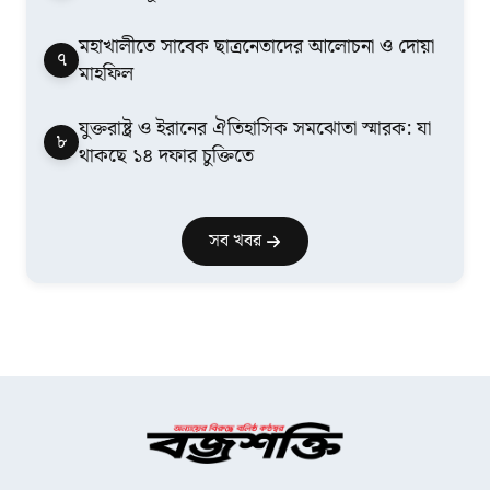
মহাখালীতে সাবেক ছাত্রনেতাদের আলোচনা ও দোয়া
৭
মাহফিল
যুক্তরাষ্ট্র ও ইরানের ঐতিহাসিক সমঝোতা স্মারক: যা
৮
থাকছে ১৪ দফার চুক্তিতে
সব খবর