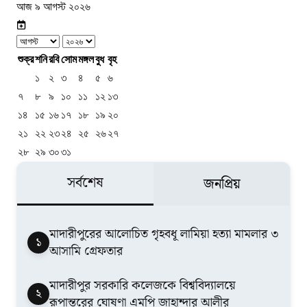
আজ ৯ আগস্ট ২০২৬
শুক্র
শনি
রবি
সোম
মঙ্গল
বুধ
বৃহ
১
২
৩
৪
৫
৬
৭
৮
৯
১০
১১
১২
১৩
১৪
১৫
১৬
১৭
১৮
১৯
২০
২১
২২
২৩
২৪
২৫
২৬
২৭
২৮
২৯
৩০
৩১
সর্বশেষ
জনপ্রিয়
মাদারীপুরের আলোচিত গৃহবধূ লামিয়া হত্যা মামলার ৩
১
আসামি গ্রেফতার
মাদারীপুর সরকারি কলেজকে বিশ্ববিদ্যালয়ে
২
রূপান্তরের ঘোষণা এমপি জাহান্দার আলীর