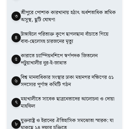
শ্রীপুরে পোশাক কারখানায় হঠাৎ অর্ধশতাধিক শ্রমিক
৩
অসুস্থ, ছুটি ঘোষণা
টাঙ্গাইলে পরিত্যক্ত কূপে ছাগলছানা বাঁচাতে গিয়ে
৪
বাবা-ছেলেসহ চারজনের মৃত্যু
কারাতে চ্যাম্পিয়নশিপে স্বর্ণপদক জিতলেন
৫
পটুয়াখালীর নুর-ই-জান্নাত
বিশ্ব মানবাধিকার সংস্থার ঢাকা মহানগর দক্ষিণের ৫১
৬
সদস্যের পূর্ণাঙ্গ কমিটি গঠন
মহাখালীতে সাবেক ছাত্রনেতাদের আলোচনা ও দোয়া
৭
মাহফিল
যুক্তরাষ্ট্র ও ইরানের ঐতিহাসিক সমঝোতা স্মারক: যা
৮
থাকছে ১৪ দফার চুক্তিতে