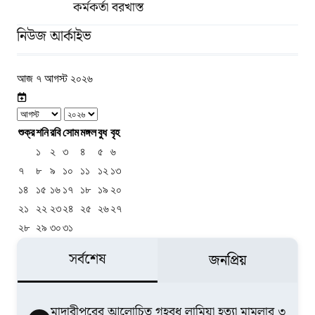
কর্মকর্তা বরখাস্ত
নিউজ আর্কাইভ
আজ ৭ আগস্ট ২০২৬
শুক্র
শনি
রবি
সোম
মঙ্গল
বুধ
বৃহ
১
২
৩
৪
৫
৬
৭
৮
৯
১০
১১
১২
১৩
১৪
১৫
১৬
১৭
১৮
১৯
২০
২১
২২
২৩
২৪
২৫
২৬
২৭
২৮
২৯
৩০
৩১
সর্বশেষ
জনপ্রিয়
মাদারীপুরের আলোচিত গৃহবধূ লামিয়া হত্যা মামলার ৩