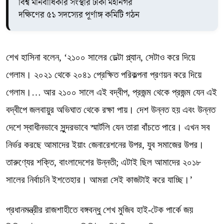
বিশ্ব মানবাধিকার সংস্থার ঢাকা মহানগর
দক্ষিণের ৫১ সদস্যের পূর্ণাঙ্গ কমিটি গঠন
শেখ হাসিনা বলেন, ‘২১০০ সালের ডেল্টা প্ল্যান, সেটাও করে দিয়ে
গেলাম। ২০২১ থেকে ২০৪১ প্রেক্ষিত পরিকল্পনা প্রণয়ন করে দিয়ে
গেলাম।… আর ২১০০ সালে এই বদ্বীপ, প্রজন্ম থেকে প্রজন্ম যেন এই
বদ্বীপে জলবায়ুর অভিঘাত থেকে রক্ষা পায়। দেশ উন্নত হয় এবং উন্নত
দেশে স্বাধীনভাবে সুন্দরভাবে স্মার্টলি যেন তারা বাঁচতে পারে। এখন সব
নির্ভর করছে আমাদের ইয়াং জেনারেশনের উপর, যুব সমাজের উপর।
তারুণ্যের শক্তি, বাংলাদেশের উন্নতী; এটাই ছিল আমাদের ২০১৮
সালের নির্বাচনি ইশতেহার। আমরা সেই কাজটাই করে যাচ্ছি।’
প্রধানমন্ত্রীর রাজশাহীতে বঙ্গবন্ধু শেখ মুজিব হাই-টেক পার্কে জয়