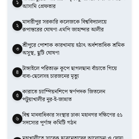
১
আসামি গ্রেফতার
মাদারীপুর সরকারি কলেজকে বিশ্ববিদ্যালয়ে
২
রূপান্তরের ঘোষণা এমপি জাহান্দার আলীর
শ্রীপুরে পোশাক কারখানায় হঠাৎ অর্ধশতাধিক শ্রমিক
৩
অসুস্থ, ছুটি ঘোষণা
টাঙ্গাইলে পরিত্যক্ত কূপে ছাগলছানা বাঁচাতে গিয়ে
৪
বাবা-ছেলেসহ চারজনের মৃত্যু
কারাতে চ্যাম্পিয়নশিপে স্বর্ণপদক জিতলেন
৫
পটুয়াখালীর নুর-ই-জান্নাত
বিশ্ব মানবাধিকার সংস্থার ঢাকা মহানগর দক্ষিণের ৫১
৬
সদস্যের পূর্ণাঙ্গ কমিটি গঠন
মহাখালীতে সাবেক ছাত্রনেতাদের আলোচনা ও দোয়া