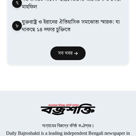
৭
মাহফিল
যুক্তরাষ্ট্র ও ইরানের ঐতিহাসিক সমঝোতা স্মারক: যা
৮
থাকছে ১৪ দফার চুক্তিতে
সব খবর
অন্যায়ের বিরুদ্ধে বলিষ্ঠ কণ্ঠস্বর।
Daily Bajroshakti is a leading independent Bengali newspaper in