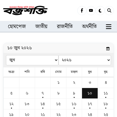
হোমপেজ
জাতীয়
রাজনীতি
অর্থনীতি
সারা
১০ জুন ২০২৬
শুক্র
শনি
রবি
সোম
মঙ্গল
বুধ
বৃহ
১
২
৩
৪
৫
৬
৭
৮
৯
১০
১১
১২
১৩
১৪
১৫
১৬
১৭
১৮
১৯
২০
২১
২২
২৩
২৪
২৫