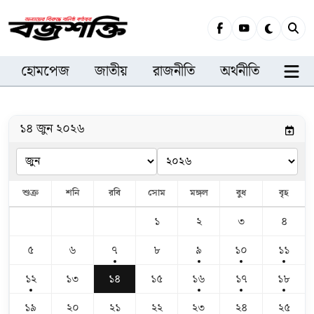
হোমপেজ
জাতীয়
রাজনীতি
অর্থনীতি
সারা
১৪ জুন ২০২৬
শুক্র
শনি
রবি
সোম
মঙ্গল
বুধ
বৃহ
১
২
৩
৪
৫
৬
৭
৮
৯
১০
১১
১২
১৩
১৪
১৫
১৬
১৭
১৮
১৯
২০
২১
২২
২৩
২৪
২৫