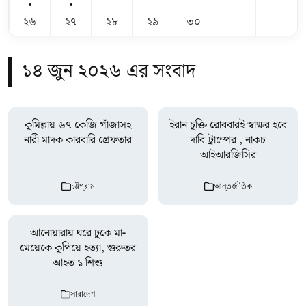
২৬
২৭
২৮
২৯
৩০
১৪ জুন ২০২৬ এর সংবাদ
কুমিল্লায় ৬৭ কেজি গাঁজাসহ
ইরান চুক্তি রোববারই স্বাক্ষর হবে
নারী মাদক কারবারি গ্রেফতার
দাবি ট্রাম্পের , নাকচ
আইআরজিসির
চট্টগ্রাম
আন্তর্জাতিক
আনোয়ারায় ঘরে ঢুকে মা-
মেয়েকে কুপিয়ে হত্যা, গুরুতর
আহত ১ শিশু
সারাদেশ