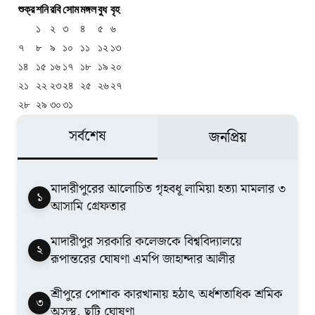
শুক্র
শনি
রবি
সোম
মঙ্গল
বুধ
বৃহ
১
২
৩
৪
৫
৬
৭
৮
৯
১০
১১
১২
১৩
১৪
১৫
১৬
১৭
১৮
১৯
২০
২১
২২
২৩
২৪
২৫
২৬
২৭
২৮
২৯
৩০
৩১
সর্বশেষ
জনপ্রিয়
মাদারীপুরের আলোচিত গৃহবধূ লামিয়া হত্যা মামলার ৩
১
আসামি গ্রেফতার
মাদারীপুর সরকারি কলেজকে বিশ্ববিদ্যালয়ে
২
রূপান্তরের ঘোষণা এমপি জাহান্দার আলীর
শ্রীপুরে পোশাক কারখানায় হঠাৎ অর্ধশতাধিক শ্রমিক
৩
অসুস্থ, ছুটি ঘোষণা