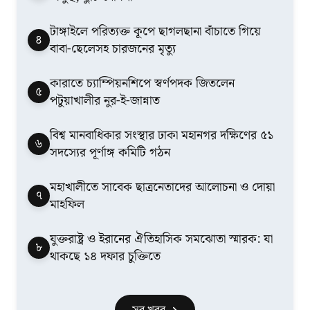
টাঙ্গাইলে পরিত্যক্ত কূপে ছাগলছানা বাঁচাতে গিয়ে
৪
বাবা-ছেলেসহ চারজনের মৃত্যু
কারাতে চ্যাম্পিয়নশিপে স্বর্ণপদক জিতলেন
৫
পটুয়াখালীর নুর-ই-জান্নাত
বিশ্ব মানবাধিকার সংস্থার ঢাকা মহানগর দক্ষিণের ৫১
৬
সদস্যের পূর্ণাঙ্গ কমিটি গঠন
মহাখালীতে সাবেক ছাত্রনেতাদের আলোচনা ও দোয়া
৭
মাহফিল
যুক্তরাষ্ট্র ও ইরানের ঐতিহাসিক সমঝোতা স্মারক: যা
৮
থাকছে ১৪ দফার চুক্তিতে