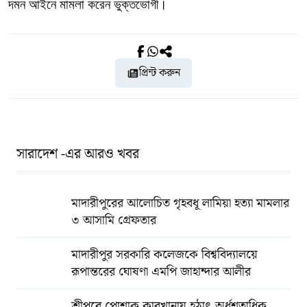
দমন আইনে মামলা করেন ভুক্তভোগী।
প্রিন্ট করুন
সারাদেশ -এর আরও খবর
মাদারীপুরের আলোচিত গৃহবধূ লামিয়া হত্যা মামলার
৩ আসামি গ্রেফতার
মাদারীপুর সরকারি কলেজকে বিশ্ববিদ্যালয়ে
রূপান্তরের ঘোষণা এমপি জাহান্দার আলীর
শ্রীপুরে পোশাক কারখানায় হঠাৎ অর্ধশতাধিক