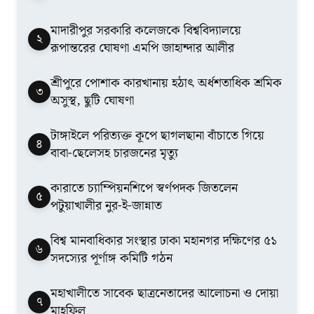
মাদারীপুর সরকারি কলেজকে বিশ্ববিদ্যালয়ে
২
রূপান্তরের ঘোষণা এমপি জাহান্দার আলীর
শ্রীপুরে পোশাক কারখানায় হঠাৎ অর্ধশতাধিক শ্রমিক
৩
অসুস্থ, ছুটি ঘোষণা
টাঙ্গাইলে পরিত্যক্ত কূপে ছাগলছানা বাঁচাতে গিয়ে
৪
বাবা-ছেলেসহ চারজনের মৃত্যু
কারাতে চ্যাম্পিয়নশিপে স্বর্ণপদক জিতলেন
৫
পটুয়াখালীর নুর-ই-জান্নাত
বিশ্ব মানবাধিকার সংস্থার ঢাকা মহানগর দক্ষিণের ৫১
৬
সদস্যের পূর্ণাঙ্গ কমিটি গঠন
মহাখালীতে সাবেক ছাত্রনেতাদের আলোচনা ও দোয়া
৭
মাহফিল