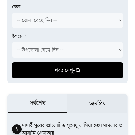
জেলা
উপজেলা
খবর দেখুন
সর্বশেষ
জনপ্রিয়
মাদারীপুরের আলোচিত গৃহবধূ লামিয়া হত্যা মামলার ৩
১
আসামি গ্রেফতার