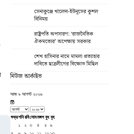
সেনাকুঞ্জে খালেদা-ইউনূসের কুশল
বিনিময়
রাষ্ট্রপতি অপসারণ: ‘রাজনৈতিক
ঐকমত্যের’ অপেক্ষায় সরকার
ং
শেখ হাসিনার নামে মামলা প্রত্যাহার
দাবিতে ছাত্রলীগের বিক্ষোভ মিছিল
া
নিউজ আর্কাইভ
আজ ৯ আগস্ট ২০২৬
শুক্র
শনি
রবি
সোম
মঙ্গল
বুধ
বৃহ
১
২
৩
৪
৫
৬
৭
৮
৯
১০
১১
১২
১৩