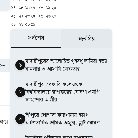
১৪
১৫
১৬
১৭
১৮
১৯
২০
২১
২২
২৩
২৪
২৫
২৬
২৭
২৮
২৯
৩০
৩১
সর্বশেষ
জনপ্রিয়
মাদারীপুরের আলোচিত গৃহবধূ লামিয়া হত্যা
১
করুন
মামলার ৩ আসামি গ্রেফতার
মাদারীপুর সরকারি কলেজকে
২
বিশ্ববিদ্যালয়ে রূপান্তরের ঘোষণা এমপি
জাহান্দার আলীর
শ্রীপুরে পোশাক কারখানায় হঠাৎ
৩
ভাঙা
অর্ধশতাধিক শ্রমিক অসুস্থ, ছুটি ঘোষণা