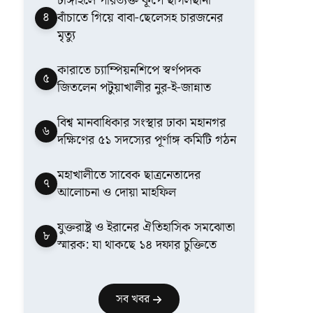
টাঙ্গাইলে পরিত্যক্ত কূপে ছাগলছানা
৪
বাঁচাতে গিয়ে বাবা-ছেলেসহ চারজনের
মৃত্যু
কারাতে চ্যাম্পিয়নশিপে স্বর্ণপদক
৫
জিতলেন পটুয়াখালীর নুর-ই-জান্নাত
বিশ্ব মানবাধিকার সংস্থার ঢাকা মহানগর
৬
দক্ষিণের ৫১ সদস্যের পূর্ণাঙ্গ কমিটি গঠন
মহাখালীতে সাবেক ছাত্রনেতাদের
৭
আলোচনা ও দোয়া মাহফিল
যুক্তরাষ্ট্র ও ইরানের ঐতিহাসিক সমঝোতা
৮
স্মারক: যা থাকছে ১৪ দফার চুক্তিতে
সব খবর