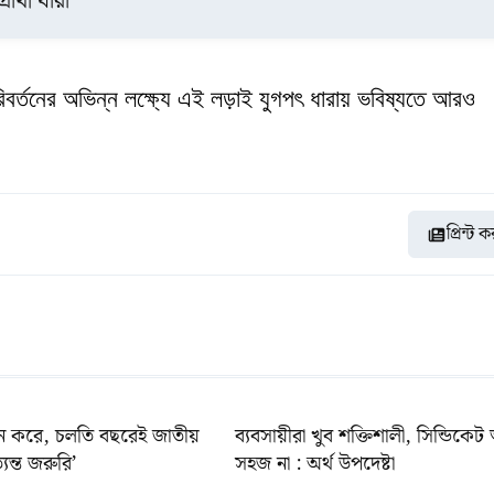
র্থী যারা
রিবর্তনের অভিন্ন লক্ষ্যে এই লড়াই যুগপৎ ধারায় ভবিষ্যতে আরও
প্রিন্ট 
ে করে, চলতি বছরেই জাতীয়
ব্যবসায়ীরা খুব শক্তিশালী, সিন্ডিকেট 
্যন্ত জরুরি’
সহজ না : অর্থ উপদেষ্টা