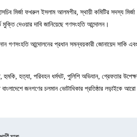
সচিব মির্জা ফখরুল ইসলাম আলমগীর, স্থায়ী কমিটির সদস্য মির্জা
্ত মুক্তি দেওয়ার দাবি জানিয়েছে গণসংহতি আন্দোলন।
ানান গণসংহতি আন্দোলনের প্রধান সমন্বয়কারী জোনায়েদ সাকি এব
হুমকি, হত্যা, পরিবহন ধর্মঘট, পুলিশি অভিযান, গ্রেফতার উপেক্ষ
ত বাংলাদেশে জনগণের চলমান ভোটাধিকার প্রতিষ্ঠার লড়াইকে আরো