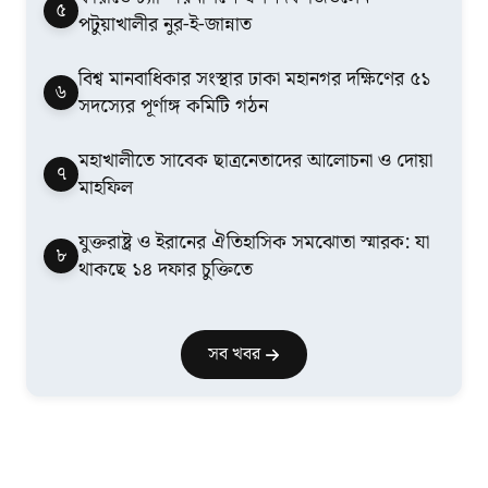
৫
পটুয়াখালীর নুর-ই-জান্নাত
বিশ্ব মানবাধিকার সংস্থার ঢাকা মহানগর দক্ষিণের ৫১
৬
সদস্যের পূর্ণাঙ্গ কমিটি গঠন
মহাখালীতে সাবেক ছাত্রনেতাদের আলোচনা ও দোয়া
৭
মাহফিল
যুক্তরাষ্ট্র ও ইরানের ঐতিহাসিক সমঝোতা স্মারক: যা
৮
থাকছে ১৪ দফার চুক্তিতে
সব খবর