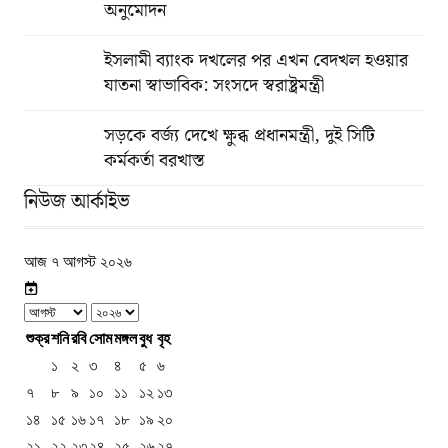
অনুমোদন
ইসলামী ব্যাংক দখলের পর এখন বেদখল হওয়ার
যাতনা স্বাভাবিক: সংসদে স্বরাষ্ট্রমন্ত্রী
সড়কে বর্জ্য দেখে ক্ষুব্ধ প্রধানমন্ত্রী, দুই সিটি
কর্মকর্তা বরখাস্ত
নিউজ আর্কাইভ
আজ ৭ আগস্ট ২০২৬
শুক্র
শনি
রবি
সোম
মঙ্গল
বুধ
বৃহ
১
২
৩
৪
৫
৬
৭
৮
৯
১০
১১
১২
১৩
১৪
১৫
১৬
১৭
১৮
১৯
২০
২১
২২
২৩
২৪
২৫
২৬
২৭