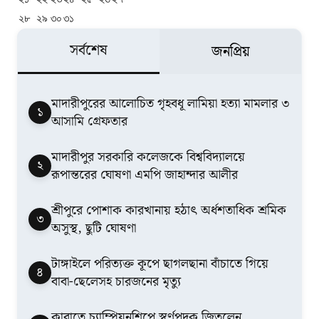
২৮
২৯
৩০
৩১
সর্বশেষ
জনপ্রিয়
মাদারীপুরের আলোচিত গৃহবধূ লামিয়া হত্যা মামলার ৩
১
আসামি গ্রেফতার
মাদারীপুর সরকারি কলেজকে বিশ্ববিদ্যালয়ে
২
রূপান্তরের ঘোষণা এমপি জাহান্দার আলীর
শ্রীপুরে পোশাক কারখানায় হঠাৎ অর্ধশতাধিক শ্রমিক
৩
অসুস্থ, ছুটি ঘোষণা
টাঙ্গাইলে পরিত্যক্ত কূপে ছাগলছানা বাঁচাতে গিয়ে
৪
বাবা-ছেলেসহ চারজনের মৃত্যু
কারাতে চ্যাম্পিয়নশিপে স্বর্ণপদক জিতলেন