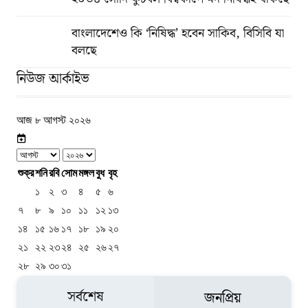
বাংলাদেশেও কি ‘নিষিদ্ধ’ হবেন সাকিব, বিসিবি যা
বলছে
নিউজ আর্কাইভ
আজ ৮ আগস্ট ২০২৬
শুক্র
শনি
রবি
সোম
মঙ্গল
বুধ
বৃহ
১
২
৩
৪
৫
৬
৭
৮
৯
১০
১১
১২
১৩
১৪
১৫
১৬
১৭
১৮
১৯
২০
২১
২২
২৩
২৪
২৫
২৬
২৭
২৮
২৯
৩০
৩১
সর্বশেষ
জনপ্রিয়