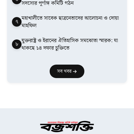
সদস্যের পূর্ণাঙ্গ কমিটি গঠন
মহাখালীতে সাবেক ছাত্রনেতাদের আলোচনা ও দোয়া
৭
মাহফিল
যুক্তরাষ্ট্র ও ইরানের ঐতিহাসিক সমঝোতা স্মারক: যা
৮
থাকছে ১৪ দফার চুক্তিতে
সব খবর