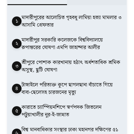
মাদারীপুরের আলোচিত গৃহবধূ লামিয়া হত্যা মামলার ৩
১
আসামি গ্রেফতার
মাদারীপুর সরকারি কলেজকে বিশ্ববিদ্যালয়ে
২
রূপান্তরের ঘোষণা এমপি জাহান্দার আলীর
শ্রীপুরে পোশাক কারখানায় হঠাৎ অর্ধশতাধিক শ্রমিক
৩
অসুস্থ, ছুটি ঘোষণা
টাঙ্গাইলে পরিত্যক্ত কূপে ছাগলছানা বাঁচাতে গিয়ে
৪
বাবা-ছেলেসহ চারজনের মৃত্যু
কারাতে চ্যাম্পিয়নশিপে স্বর্ণপদক জিতলেন
৫
পটুয়াখালীর নুর-ই-জান্নাত
বিশ্ব মানবাধিকার সংস্থার ঢাকা মহানগর দক্ষিণের ৫১
৬