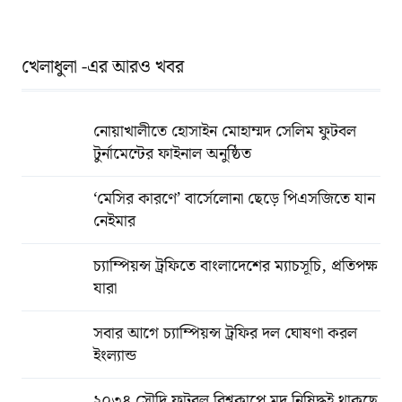
খেলাধুলা -এর আরও খবর
নোয়াখালীতে হোসাইন মোহাম্মদ সেলিম ফুটবল
টুর্নামেন্টের ফাইনাল অনুষ্ঠিত
‘মেসির কারণে’ বার্সেলোনা ছেড়ে পিএসজিতে যান
নেইমার
চ্যাম্পিয়ন্স ট্রফিতে বাংলাদেশের ম্যাচসূচি, প্রতিপক্ষ
যারা
সবার আগে চ্যাম্পিয়ন্স ট্রফির দল ঘোষণা করল
ইংল্যান্ড
২০৩৪ সৌদি ফুটবল বিশ্বকাপে মদ নিষিদ্ধই থাকছে