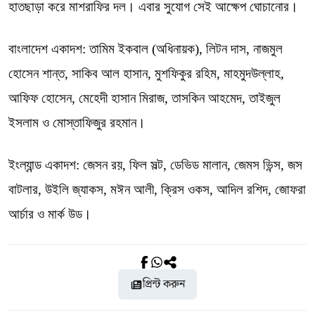
হাতছাড়া করে মাশরাফির দল। এবার সুযোগ সেই আক্ষেপ ঘোচানোর।
বাংলাদেশ একাদশ: তামিম ইকবাল (অধিনায়ক), লিটন দাস, নাজমুল
হোসেন শান্ত, সাকিব আল হাসান, মুশফিকুর রহিম, মাহমুদউল্লাহ,
আফিফ হোসেন, মেহেদী হাসান মিরাজ, তাসকিন আহমেদ, তাইজুল
ইসলাম ও মোস্তাফিজুর রহমান।
ইংল্যান্ড একাদশ: জেসন রয়, ফিল সল্ট, ডেভিড মালান, জেমস ভিন্স, জস
বাটলার, উইলি জ্যাকস, মঈন আলী, ক্রিস ওকস, আদিল রশিদ, জোফরা
আর্চার ও মার্ক উড।
প্রিন্ট করুন