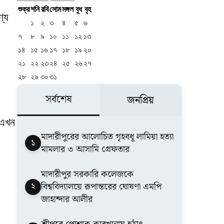
শুক্র
শনি
রবি
সোম
মঙ্গল
বুধ
বৃহ
ণ্য
১
২
৩
৪
৫
৬
৭
৮
৯
১০
১১
১২
১৩
১৪
১৫
১৬
১৭
১৮
১৯
২০
২১
২২
২৩
২৪
২৫
২৬
২৭
২৮
২৯
৩০
৩১
সর্বশেষ
জনপ্রিয়
 এখন
মাদারীপুরের আলোচিত গৃহবধূ লামিয়া হত্যা
১
মামলার ৩ আসামি গ্রেফতার
মাদারীপুর সরকারি কলেজকে
২
বিশ্ববিদ্যালয়ে রূপান্তরের ঘোষণা এমপি
জাহান্দার আলীর