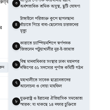
শ্রীপুরে পোশাক কারখানায় হঠাৎ
রুত্ব
৩
অর্ধশতাধিক শ্রমিক অসুস্থ, ছুটি ঘোষণা
টাঙ্গাইলে পরিত্যক্ত কূপে ছাগলছানা
৪
বাঁচাতে গিয়ে বাবা-ছেলেসহ চারজনের
ের
মৃত্যু
কারাতে চ্যাম্পিয়নশিপে স্বর্ণপদক
৫
জিতলেন পটুয়াখালীর নুর-ই-জান্নাত
বিশ্ব মানবাধিকার সংস্থার ঢাকা মহানগর
৬
দক্ষিণের ৫১ সদস্যের পূর্ণাঙ্গ কমিটি গঠন
করুন
মহাখালীতে সাবেক ছাত্রনেতাদের
৭
আলোচনা ও দোয়া মাহফিল
যুক্তরাষ্ট্র ও ইরানের ঐতিহাসিক সমঝোতা
৮
স্মারক: যা থাকছে ১৪ দফার চুক্তিতে