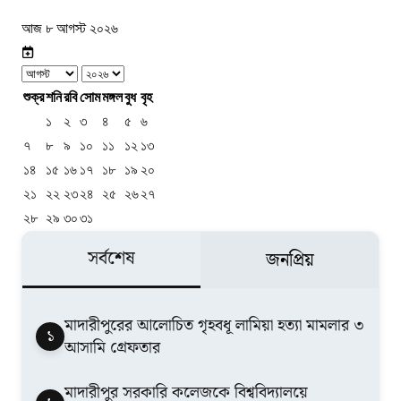
আজ ৮ আগস্ট ২০২৬
শুক্র
শনি
রবি
সোম
মঙ্গল
বুধ
বৃহ
১
২
৩
৪
৫
৬
৭
৮
৯
১০
১১
১২
১৩
১৪
১৫
১৬
১৭
১৮
১৯
২০
২১
২২
২৩
২৪
২৫
২৬
২৭
২৮
২৯
৩০
৩১
সর্বশেষ
জনপ্রিয়
মাদারীপুরের আলোচিত গৃহবধূ লামিয়া হত্যা মামলার ৩
১
আসামি গ্রেফতার
মাদারীপুর সরকারি কলেজকে বিশ্ববিদ্যালয়ে