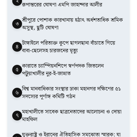
২
রূপান্তরের ঘোষণা এমপি জাহান্দার আলীর
শ্রীপুরে পোশাক কারখানায় হঠাৎ অর্ধশতাধিক শ্রমিক
৩
অসুস্থ, ছুটি ঘোষণা
টাঙ্গাইলে পরিত্যক্ত কূপে ছাগলছানা বাঁচাতে গিয়ে
৪
বাবা-ছেলেসহ চারজনের মৃত্যু
কারাতে চ্যাম্পিয়নশিপে স্বর্ণপদক জিতলেন
৫
পটুয়াখালীর নুর-ই-জান্নাত
বিশ্ব মানবাধিকার সংস্থার ঢাকা মহানগর দক্ষিণের ৫১
৬
সদস্যের পূর্ণাঙ্গ কমিটি গঠন
মহাখালীতে সাবেক ছাত্রনেতাদের আলোচনা ও দোয়া
৭
মাহফিল
যুক্তরাষ্ট্র ও ইরানের ঐতিহাসিক সমঝোতা স্মারক: যা