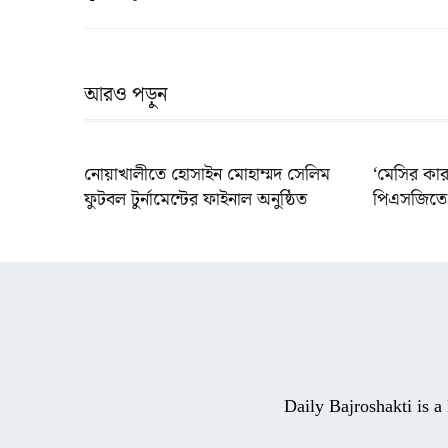
আরও পড়ুন
নোয়াখালীতে হোসাইন মোহাম্মদ সেলিম
‘মেসির কার
ফুটবল টুর্নামেন্টের ফাইনাল অনুষ্ঠিত
পিএসজিতে 
Daily Bajroshakti is 