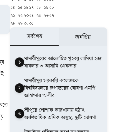
১৪
১৫
১৬
১৭
১৮
১৯
২০
২১
২২
২৩
২৪
২৫
২৬
২৭
২৮
২৯
৩০
৩১
সর্বশেষ
জনপ্রিয়
মাদারীপুরের আলোচিত গৃহবধূ লামিয়া হত্যা
১
্য
মামলার ৩ আসামি গ্রেফতার
ওই
মাদারীপুর সরকারি কলেজকে
২
বিশ্ববিদ্যালয়ে রূপান্তরের ঘোষণা এমপি
জাহান্দার আলীর
েখতে
শ্রীপুরে পোশাক কারখানায় হঠাৎ
৩
্য
অর্ধশতাধিক শ্রমিক অসুস্থ, ছুটি ঘোষণা