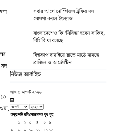
সবার আগে চ্যাম্পিয়ন্স ট্রফির দল
ষণা
ঘোষণা করল ইংল্যান্ড
বাংলাদেশেও কি ‘নিষিদ্ধ’ হবেন সাকিব,
বিসিবি যা বলছে
লের
বিশ্বকাপ বাছাইয়ে রাতে মাঠে নামছে
ব্রাজিল ও আর্জেন্টিনা
ে মদ
নিউজ আর্কাইভ
আজ ৫ আগস্ট ২০২৬
িতে
ওয়া,
শুক্র
শনি
রবি
সোম
মঙ্গল
বুধ
বৃহ
১
২
৩
৪
৫
৬
৭
৮
৯
১০
১১
১২
১৩