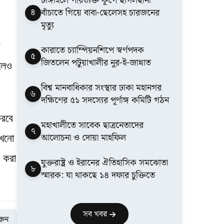
টাঙ্গাইলে পরিত্যক্ত কূপে ছাগলছানা
৪
বাঁচাতে গিয়ে বাবা-ছেলেসহ চারজনের
মৃত্যু
কারাতে চ্যাম্পিয়নশিপে স্বর্ণপদক
৫
জিতলেন পটুয়াখালীর নুর-ই-জান্নাত
লেও
বিশ্ব মানবাধিকার সংস্থার ঢাকা মহানগর
৬
দক্ষিণের ৫১ সদস্যের পূর্ণাঙ্গ কমিটি গঠন
করবে
মহাখালীতে সাবেক ছাত্রনেতাদের
৭
আলোচনা ও দোয়া মাহফিল
এখনো
 করা
যুক্তরাষ্ট্র ও ইরানের ঐতিহাসিক সমঝোতা
৮
স্মারক: যা থাকছে ১৪ দফার চুক্তিতে
সব খবর
করুন