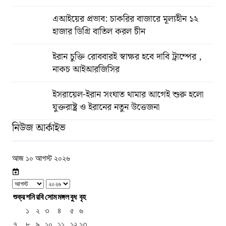
এআইয়ের প্রভাব: চাকরির বাজারে মূল্যহীন ১২
হাজার ডিগ্রি বাতিল করল চীন
ইরান চুক্তি রোববারই স্বাক্ষর হবে দাবি ট্রাম্পের ,
নাকচ আইআরজিসির
ইসরায়েল-ইরান সংঘাত থামার আগেই শুরু হলো
যুক্তরাষ্ট্র ও ইরানের নতুন উত্তেজনা
নিউজ আর্কাইভ
আজ ১০ আগস্ট ২০২৬
শুক্র
শনি
রবি
সোম
মঙ্গল
বুধ
বৃহ
১
২
৩
৪
৫
৬
৭
৮
৯
১০
১১
১২
১৩