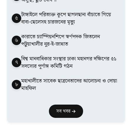
টাঙ্গাইলে পরিত্যক্ত কূপে ছাগলছানা বাঁচাতে গিয়ে
৫
বাবা-ছেলেসহ চারজনের মৃত্যু
কারাতে চ্যাম্পিয়নশিপে স্বর্ণপদক জিতলেন
৬
পটুয়াখালীর নুর-ই-জান্নাত
বিশ্ব মানবাধিকার সংস্থার ঢাকা মহানগর দক্ষিণের ৫১
৭
সদস্যের পূর্ণাঙ্গ কমিটি গঠন
মহাখালীতে সাবেক ছাত্রনেতাদের আলোচনা ও দোয়া
৮
মাহফিল
সব খবর