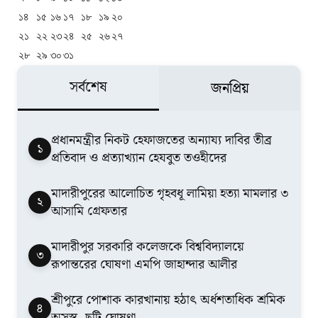
১৪
১৫
১৬
১৭
১৮
১৯
২০
২১
২২
২৩
২৪
২৫
২৬
২৭
২৮
২৯
৩০
৩১
সর্বশেষ
জনপ্রিয়
​প্রধানমন্ত্রীর নিকট হেফাজতের অন্যায্য দাবির তীব্র
১
প্রতিবাদ ও প্রত্যাখ্যান হেযবুত তওহীদের
মাদারীপুরের আলোচিত গৃহবধূ লামিয়া হত্যা মামলার ৩
২
আসামি গ্রেফতার
মাদারীপুর সরকারি কলেজকে বিশ্ববিদ্যালয়ে
৩
রূপান্তরের ঘোষণা এমপি জাহান্দার আলীর
শ্রীপুরে পোশাক কারখানায় হঠাৎ অর্ধশতাধিক শ্রমিক
৪
অসুস্থ, ছুটি ঘোষণা