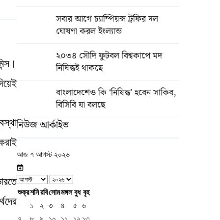
সবার আগে চ্যাম্পিয়ন্স ট্রফির দল
ঘোষণা করল ইংল্যান্ড
২০৩৪ সৌদি ফুটবল বিশ্বকাপে মদ
িন্স।
নিষিদ্ধই থাকছে
দিয়েই
বাংলাদেশেও কি ‘নিষিদ্ধ’ হবেন সাকিব,
বিসিবি যা বলছে
বস্থা
নিউজ আর্কাইভ
 করাই
আজ ৭ আগস্ট ২০২৬
ারতে
শুক্র
শনি
রবি
সোম
মঙ্গল
বুধ
বৃহ
্থদের
১
২
৩
৪
৫
৬
৭
৮
৯
১০
১১
১২
১৩