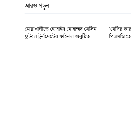
আরও পড়ুন
নোয়াখালীতে হোসাইন মোহাম্মদ সেলিম
‘মেসির কার
ফুটবল টুর্নামেন্টের ফাইনাল অনুষ্ঠিত
পিএসজিতে 