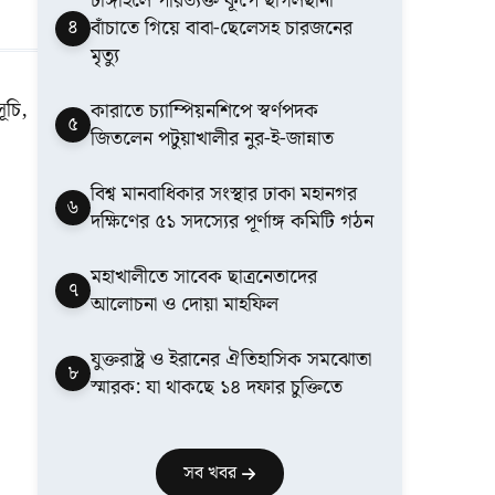
টাঙ্গাইলে পরিত্যক্ত কূপে ছাগলছানা
৪
বাঁচাতে গিয়ে বাবা-ছেলেসহ চারজনের
মৃত্যু
সূচি,
কারাতে চ্যাম্পিয়নশিপে স্বর্ণপদক
৫
জিতলেন পটুয়াখালীর নুর-ই-জান্নাত
বিশ্ব মানবাধিকার সংস্থার ঢাকা মহানগর
৬
দক্ষিণের ৫১ সদস্যের পূর্ণাঙ্গ কমিটি গঠন
মহাখালীতে সাবেক ছাত্রনেতাদের
৭
আলোচনা ও দোয়া মাহফিল
যুক্তরাষ্ট্র ও ইরানের ঐতিহাসিক সমঝোতা
৮
স্মারক: যা থাকছে ১৪ দফার চুক্তিতে
সব খবর