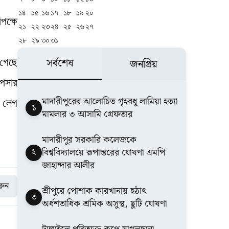
১৪
১৫
১৬
১৭
১৮
১৯
২০
পক্ষে
২১
২২
২৩
২৪
২৫
২৬
২৭
২৮
২৯
৩০
৩১
সর্বশেষ
 গেছে
জনপ্রিয়
পেসার
মাদারীপুরের আলোচিত গৃহবধূ লামিয়া হত্যা
ে লেগ
১
মামলার ৩ আসামি গ্রেফতার
মাদারীপুর সরকারি কলেজকে
২
বিশ্ববিদ্যালয়ে রূপান্তরের ঘোষণা এমপি
জাহান্দার আলীর
করুন
শ্রীপুরে পোশাক কারখানায় হঠাৎ
৩
অর্ধশতাধিক শ্রমিক অসুস্থ, ছুটি ঘোষণা