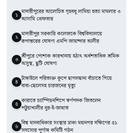
মাদারীপুরের আলোচিত গৃহবধূ লামিয়া হত্যা মামলার ৩
১
আসামি গ্রেফতার
মাদারীপুর সরকারি কলেজকে বিশ্ববিদ্যালয়ে
২
রূপান্তরের ঘোষণা এমপি জাহান্দার আলীর
শ্রীপুরে পোশাক কারখানায় হঠাৎ অর্ধশতাধিক শ্রমিক
৩
অসুস্থ, ছুটি ঘোষণা
টাঙ্গাইলে পরিত্যক্ত কূপে ছাগলছানা বাঁচাতে গিয়ে
৪
বাবা-ছেলেসহ চারজনের মৃত্যু
কারাতে চ্যাম্পিয়নশিপে স্বর্ণপদক জিতলেন
৫
পটুয়াখালীর নুর-ই-জান্নাত
বিশ্ব মানবাধিকার সংস্থার ঢাকা মহানগর দক্ষিণের ৫১
৬
সদস্যের পূর্ণাঙ্গ কমিটি গঠন