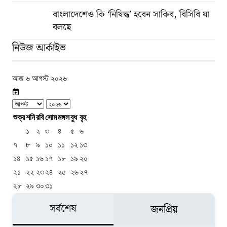
বাংলাদেশেও কি ‘নিষিদ্ধ’ হবেন সাকিব, বিসিবি যা
বলছে
নিউজ আর্কাইভ
আজ ৬ আগস্ট ২০২৬
শুক্র
শনি
রবি
সোম
মঙ্গল
বুধ
বৃহ
১
২
৩
৪
৫
৬
৭
৮
৯
১০
১১
১২
১৩
১৪
১৫
১৬
১৭
১৮
১৯
২০
২১
২২
২৩
২৪
২৫
২৬
২৭
২৮
২৯
৩০
৩১
সর্বশেষ
জনপ্রিয়