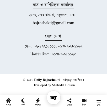
বার্তা ও বাণিজ্যিক কার্যালয়:
২৩৩, মধ্য বাসাবো, সবুজবাগ, ঢাকা।
bajroshakti@gmail.com
যোগাযোগ:
ফোন: ০২-৪৭২১৮১১১, ০১৭৮৭-৬৮১১২২
বিজ্ঞাপন বিভাগ: ০১৭৮৭-৬৮১১২৩
© ২০২৬
Daily Bajroshakti
। সর্বস্বত্ব সংরক্ষিত।
Developed by
Shahadat Hossen
প্রচ্ছদ
ডার্ক
সর্বশেষ
শেয়ার
রিলস
মেনু