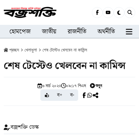
হোমপেজ
জাতীয়
রাজনীতি
অর্থনীতি
সারা
প্রচ্ছদ
খেলাধুলা
শেষ টেস্টেও খেলবেন না কামিন্স
শেষ টেস্টেও খেলবেন না কামিন্স
শুনুন
৬ মার্চ ২০২৩
০৯:১৭ পিএম
ব+
ব-
বজ্রশক্তি ডেস্ক