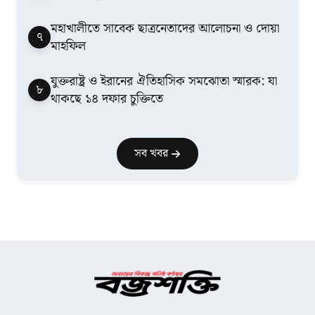
মহাখালীতে সাবেক ছাত্রনেতাদের আলোচনা ও দোয়া
৭
মাহফিল
যুক্তরাষ্ট্র ও ইরানের ঐতিহাসিক সমঝোতা স্মারক: যা
৮
থাকছে ১৪ দফার চুক্তিতে
সব খবর