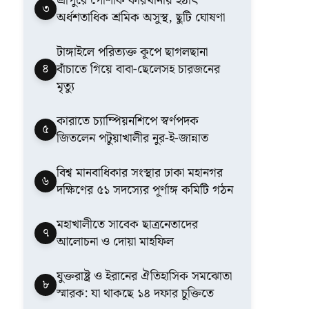
শ্রীপুরে পোশাক কারখানায় হঠাৎ
৩
অর্ধশতাধিক শ্রমিক অসুস্থ, ছুটি ঘোষণা
টাঙ্গাইলে পরিত্যক্ত কূপে ছাগলছানা
৪
বাঁচাতে গিয়ে বাবা-ছেলেসহ চারজনের
মৃত্যু
কারাতে চ্যাম্পিয়নশিপে স্বর্ণপদক
৫
জিতলেন পটুয়াখালীর নুর-ই-জান্নাত
বিশ্ব মানবাধিকার সংস্থার ঢাকা মহানগর
৬
দক্ষিণের ৫১ সদস্যের পূর্ণাঙ্গ কমিটি গঠন
মহাখালীতে সাবেক ছাত্রনেতাদের
৭
আলোচনা ও দোয়া মাহফিল
যুক্তরাষ্ট্র ও ইরানের ঐতিহাসিক সমঝোতা
৮
স্মারক: যা থাকছে ১৪ দফার চুক্তিতে