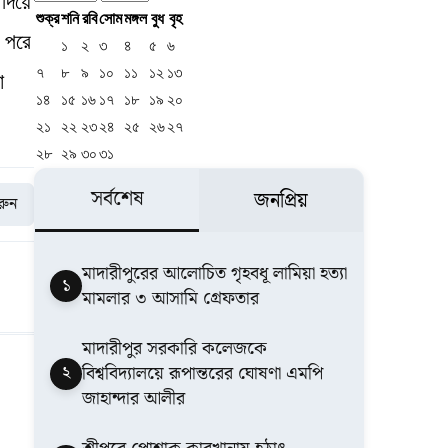
দিয়ে
শুক্র
শনি
রবি
সোম
মঙ্গল
বুধ
বৃহ
 পরে
১
২
৩
৪
৫
৬
৭
৮
৯
১০
১১
১২
১৩
া
১৪
১৫
১৬
১৭
১৮
১৯
২০
২১
২২
২৩
২৪
২৫
২৬
২৭
২৮
২৯
৩০
৩১
সর্বশেষ
জনপ্রিয়
করুন
মাদারীপুরের আলোচিত গৃহবধূ লামিয়া হত্যা
১
মামলার ৩ আসামি গ্রেফতার
মাদারীপুর সরকারি কলেজকে
২
বিশ্ববিদ্যালয়ে রূপান্তরের ঘোষণা এমপি
জাহান্দার আলীর