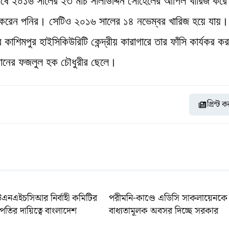
ষে ২০১৬ সালের ২৩ মার্চ সালাউদ্দিন সোহেলের আপিল খারিজ করে 
 করেন পনির। সেটিও ২০১৬ সালের ১৪ নভেম্বর খারিজ হয়ে যায়।
াশিমপুর হাইসিকিউরিটি কেন্দ্রীয় কারাগারে তার ফাঁসি কার্যকর কর
থানের ফজলুল হক চৌধুরীর ছেলে।
প্রিন্ট 
উএনএইচসিআর নির্বাহী কমিটির
পরীমনি-কাণ্ডে এডিসি সাকলায়েনকে
পতির দায়িত্বে বাংলাদেশ
বাধ্যতামূলক অবসর দিচ্ছে সরকার