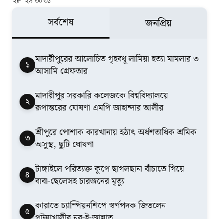
২৮
২৯
৩০
৩১
সর্বশেষ
জনপ্রিয়
মাদারীপুরের আলোচিত গৃহবধূ লামিয়া হত্যা মামলার ৩
১
আসামি গ্রেফতার
মাদারীপুর সরকারি কলেজকে বিশ্ববিদ্যালয়ে
২
রূপান্তরের ঘোষণা এমপি জাহান্দার আলীর
শ্রীপুরে পোশাক কারখানায় হঠাৎ অর্ধশতাধিক শ্রমিক
৩
অসুস্থ, ছুটি ঘোষণা
টাঙ্গাইলে পরিত্যক্ত কূপে ছাগলছানা বাঁচাতে গিয়ে
৪
বাবা-ছেলেসহ চারজনের মৃত্যু
কারাতে চ্যাম্পিয়নশিপে স্বর্ণপদক জিতলেন
৫
পটুয়াখালীর নুর-ই-জান্নাত