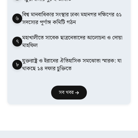
বিশ্ব মানবাধিকার সংস্থার ঢাকা মহানগর দক্ষিণের ৫১
৬
সদস্যের পূর্ণাঙ্গ কমিটি গঠন
মহাখালীতে সাবেক ছাত্রনেতাদের আলোচনা ও দোয়া
৭
মাহফিল
যুক্তরাষ্ট্র ও ইরানের ঐতিহাসিক সমঝোতা স্মারক: যা
৮
থাকছে ১৪ দফার চুক্তিতে
সব খবর