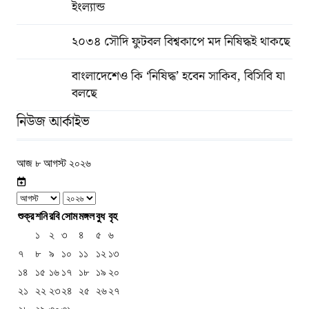
ইংল্যান্ড
২০৩৪ সৌদি ফুটবল বিশ্বকাপে মদ নিষিদ্ধই থাকছে
বাংলাদেশেও কি ‘নিষিদ্ধ’ হবেন সাকিব, বিসিবি যা
বলছে
নিউজ আর্কাইভ
আজ ৮ আগস্ট ২০২৬
শুক্র
শনি
রবি
সোম
মঙ্গল
বুধ
বৃহ
১
২
৩
৪
৫
৬
৭
৮
৯
১০
১১
১২
১৩
১৪
১৫
১৬
১৭
১৮
১৯
২০
২১
২২
২৩
২৪
২৫
২৬
২৭