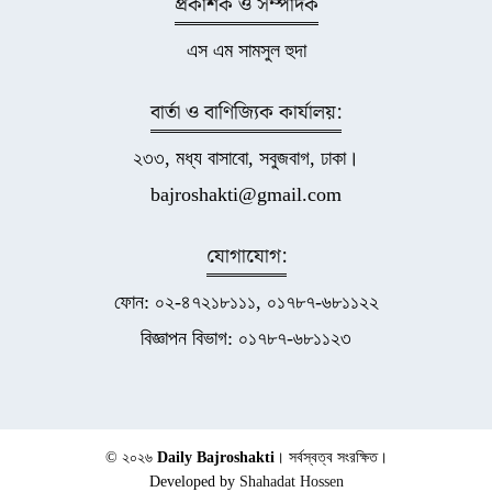
প্রকাশক ও সম্পাদক
এস এম সামসুল হুদা
বার্তা ও বাণিজ্যিক কার্যালয়:
২৩৩, মধ্য বাসাবো, সবুজবাগ, ঢাকা।
bajroshakti@gmail.com
যোগাযোগ:
ফোন: ০২-৪৭২১৮১১১, ০১৭৮৭-৬৮১১২২
বিজ্ঞাপন বিভাগ: ০১৭৮৭-৬৮১১২৩
© ২০২৬
Daily Bajroshakti
। সর্বস্বত্ব সংরক্ষিত।
Developed by
Shahadat Hossen