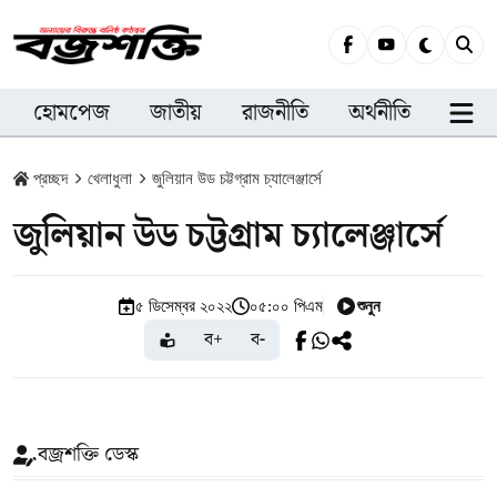
হোমপেজ
জাতীয়
রাজনীতি
অর্থনীতি
সারা
প্রচ্ছদ
খেলাধুলা
জুলিয়ান উড চট্টগ্রাম চ্যালেঞ্জার্সে
জুলিয়ান উড চট্টগ্রাম চ্যালেঞ্জার্সে
শুনুন
৫ ডিসেম্বর ২০২২
০৫:০০ পিএম
ব+
ব-
বজ্রশক্তি ডেস্ক