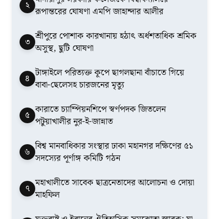
২
রূপান্তরের ঘোষণা এমপি জাহান্দার আলীর
শ্রীপুরে পোশাক কারখানায় হঠাৎ অর্ধশতাধিক শ্রমিক
৩
অসুস্থ, ছুটি ঘোষণা
টাঙ্গাইলে পরিত্যক্ত কূপে ছাগলছানা বাঁচাতে গিয়ে
৪
বাবা-ছেলেসহ চারজনের মৃত্যু
কারাতে চ্যাম্পিয়নশিপে স্বর্ণপদক জিতলেন
৫
পটুয়াখালীর নুর-ই-জান্নাত
বিশ্ব মানবাধিকার সংস্থার ঢাকা মহানগর দক্ষিণের ৫১
৬
সদস্যের পূর্ণাঙ্গ কমিটি গঠন
মহাখালীতে সাবেক ছাত্রনেতাদের আলোচনা ও দোয়া
৭
মাহফিল