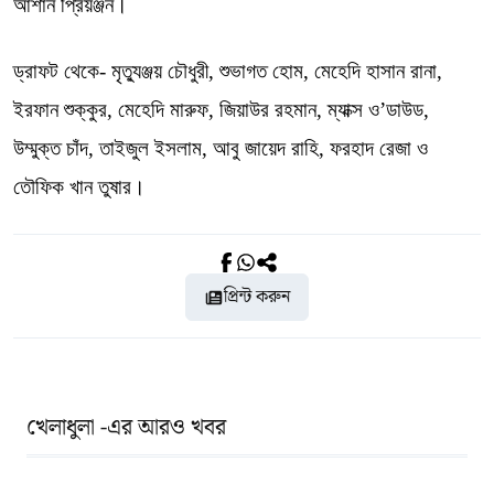
আশান প্রিয়ঞ্জন।
ড্রাফট থেকে- মৃত্যুঞ্জয় চৌধুরী, শুভাগত হোম, মেহেদি হাসান রানা,
ইরফান শুক্কুর, মেহেদি মারুফ, জিয়াউর রহমান, ম্যাক্স ও’ডাউড,
উম্মুক্ত চাঁদ, তাইজুল ইসলাম, আবু জায়েদ রাহি, ফরহাদ রেজা ও
তৌফিক খান তুষার।
প্রিন্ট করুন
খেলাধুলা -এর আরও খবর