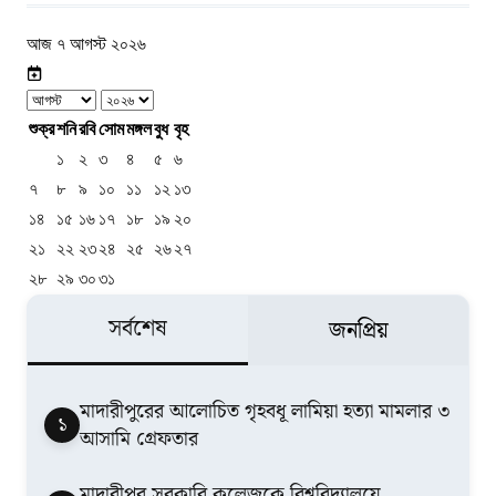
আজ ৭ আগস্ট ২০২৬
শুক্র
শনি
রবি
সোম
মঙ্গল
বুধ
বৃহ
১
২
৩
৪
৫
৬
৭
৮
৯
১০
১১
১২
১৩
১৪
১৫
১৬
১৭
১৮
১৯
২০
২১
২২
২৩
২৪
২৫
২৬
২৭
২৮
২৯
৩০
৩১
সর্বশেষ
জনপ্রিয়
মাদারীপুরের আলোচিত গৃহবধূ লামিয়া হত্যা মামলার ৩
১
আসামি গ্রেফতার
মাদারীপুর সরকারি কলেজকে বিশ্ববিদ্যালয়ে