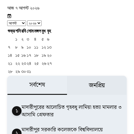
আজ ৭ আগস্ট ২০২৬
শুক্র
শনি
রবি
সোম
মঙ্গল
বুধ
বৃহ
১
২
৩
৪
৫
৬
৭
৮
৯
১০
১১
১২
১৩
১৪
১৫
১৬
১৭
১৮
১৯
২০
২১
২২
২৩
২৪
২৫
২৬
২৭
২৮
২৯
৩০
৩১
সর্বশেষ
জনপ্রিয়
মাদারীপুরের আলোচিত গৃহবধূ লামিয়া হত্যা মামলার ৩
১
আসামি গ্রেফতার
মাদারীপুর সরকারি কলেজকে বিশ্ববিদ্যালয়ে
২