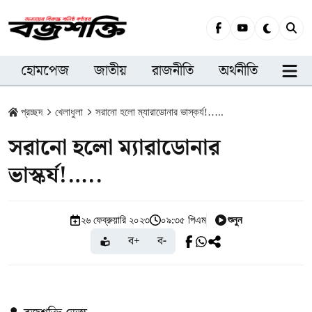
হোমপেজ
জাতীয়
রাজনীতি
অর্থনীতি
সারা
প্রচ্ছদ
খেলাধুলা
সরানো হলো ম্যারাডোনার ভাস্কর্য!…..
সরানো হলো ম্যারাডোনার
ভাস্কর্য!…..
শুনুন
২৬ ফেব্রুয়ারি ২০২৩
০৯:৩৫ পিএম
ব+
ব-