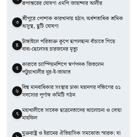
রূপান্তরের ঘোষণা এমপি জাহান্দার আলীর
শ্রীপুরে পোশাক কারখানায় হঠাৎ অর্ধশতাধিক শ্রমিক
৩
অসুস্থ, ছুটি ঘোষণা
টাঙ্গাইলে পরিত্যক্ত কূপে ছাগলছানা বাঁচাতে গিয়ে
৪
বাবা-ছেলেসহ চারজনের মৃত্যু
কারাতে চ্যাম্পিয়নশিপে স্বর্ণপদক জিতলেন
৫
পটুয়াখালীর নুর-ই-জান্নাত
বিশ্ব মানবাধিকার সংস্থার ঢাকা মহানগর দক্ষিণের ৫১
৬
সদস্যের পূর্ণাঙ্গ কমিটি গঠন
মহাখালীতে সাবেক ছাত্রনেতাদের আলোচনা ও দোয়া
৭
মাহফিল
যুক্তরাষ্ট্র ও ইরানের ঐতিহাসিক সমঝোতা স্মারক: যা
৮