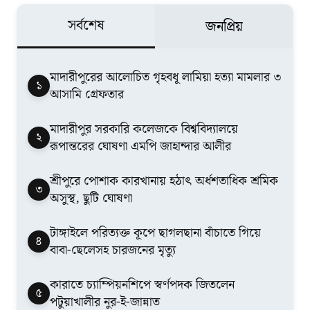
সর্বশেষ
জনপ্রিয়
মাদারীপুরের আলোচিত গৃহবধূ লামিয়া হত্যা মামলার ৩
১
আসামি গ্রেফতার
মাদারীপুর সরকারি কলেজকে বিশ্ববিদ্যালয়ে
২
রূপান্তরের ঘোষণা এমপি জাহান্দার আলীর
শ্রীপুরে পোশাক কারখানায় হঠাৎ অর্ধশতাধিক শ্রমিক
৩
অসুস্থ, ছুটি ঘোষণা
টাঙ্গাইলে পরিত্যক্ত কূপে ছাগলছানা বাঁচাতে গিয়ে
৪
বাবা-ছেলেসহ চারজনের মৃত্যু
কারাতে চ্যাম্পিয়নশিপে স্বর্ণপদক জিতলেন
৫
পটুয়াখালীর নুর-ই-জান্নাত