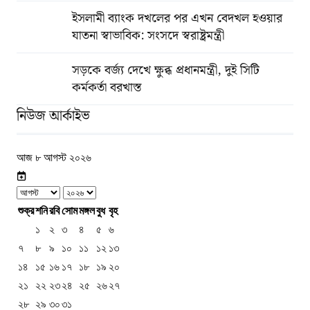
ইসলামী ব্যাংক দখলের পর এখন বেদখল হওয়ার
যাতনা স্বাভাবিক: সংসদে স্বরাষ্ট্রমন্ত্রী
সড়কে বর্জ্য দেখে ক্ষুব্ধ প্রধানমন্ত্রী, দুই সিটি
কর্মকর্তা বরখাস্ত
নিউজ আর্কাইভ
আজ ৮ আগস্ট ২০২৬
শুক্র
শনি
রবি
সোম
মঙ্গল
বুধ
বৃহ
১
২
৩
৪
৫
৬
৭
৮
৯
১০
১১
১২
১৩
১৪
১৫
১৬
১৭
১৮
১৯
২০
২১
২২
২৩
২৪
২৫
২৬
২৭
২৮
২৯
৩০
৩১