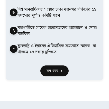
বিশ্ব মানবাধিকার সংস্থার ঢাকা মহানগর দক্ষিণের ৫১
৬
সদস্যের পূর্ণাঙ্গ কমিটি গঠন
মহাখালীতে সাবেক ছাত্রনেতাদের আলোচনা ও দোয়া
৭
মাহফিল
যুক্তরাষ্ট্র ও ইরানের ঐতিহাসিক সমঝোতা স্মারক: যা
৮
থাকছে ১৪ দফার চুক্তিতে
সব খবর