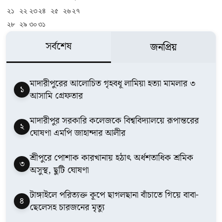
২১
২২
২৩
২৪
২৫
২৬
২৭
২৮
২৯
৩০
৩১
সর্বশেষ
জনপ্রিয়
মাদারীপুরের আলোচিত গৃহবধূ লামিয়া হত্যা মামলার ৩
১
আসামি গ্রেফতার
মাদারীপুর সরকারি কলেজকে বিশ্ববিদ্যালয়ে রূপান্তরের
২
ঘোষণা এমপি জাহান্দার আলীর
শ্রীপুরে পোশাক কারখানায় হঠাৎ অর্ধশতাধিক শ্রমিক
৩
অসুস্থ, ছুটি ঘোষণা
টাঙ্গাইলে পরিত্যক্ত কূপে ছাগলছানা বাঁচাতে গিয়ে বাবা-
৪
ছেলেসহ চারজনের মৃত্যু