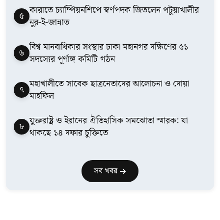
কারাতে চ্যাম্পিয়নশিপে স্বর্ণপদক জিতলেন পটুয়াখালীর
৫
নুর-ই-জান্নাত
বিশ্ব মানবাধিকার সংস্থার ঢাকা মহানগর দক্ষিণের ৫১
৬
সদস্যের পূর্ণাঙ্গ কমিটি গঠন
মহাখালীতে সাবেক ছাত্রনেতাদের আলোচনা ও দোয়া
৭
মাহফিল
যুক্তরাষ্ট্র ও ইরানের ঐতিহাসিক সমঝোতা স্মারক: যা
৮
থাকছে ১৪ দফার চুক্তিতে
সব খবর