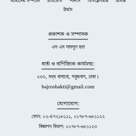
আমাদের সম্পর্কে
প্রাইভেসি
পলিসি
ডিসক্লেইমার
এথিক্স
টার্মস
প্রকাশক ও সম্পাদক
এস এম সামসুল হুদা
বার্তা ও বাণিজ্যিক কার্যালয়:
২৩৩, মধ্য বাসাবো, সবুজবাগ, ঢাকা।
bajroshakti@gmail.com
যোগাযোগ:
ফোন: ০২-৪৭২১৮১১১, ০১৭৮৭-৬৮১১২২
বিজ্ঞাপন বিভাগ: ০১৭৮৭-৬৮১১২৩