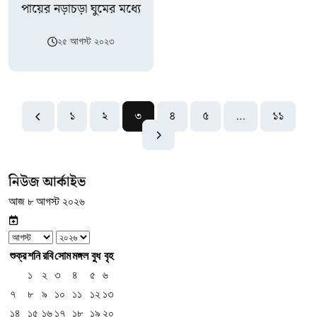
পায়ের নড়াচড়া ঘুমের মধ্যে
২৫ আগস্ট ২০২৩
১
২
৩
৪
৫
…
১১
নিউজ আর্কাইভ
আজ ৮ আগস্ট ২০২৬
শুক্র
শনি
রবি
সোম
মঙ্গল
বুধ
বৃহ
১
২
৩
৪
৫
৬
৭
৮
৯
১০
১১
১২
১৩
১৪
১৫
১৬
১৭
১৮
১৯
২০