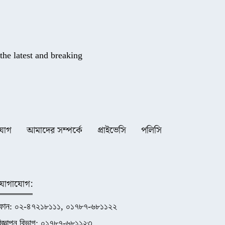
he latest and breaking
যোগ
আমাদের সম্পর্কে
প্রাইভেসি
পলিসি
যোগাযোগ:
ফোন: ০২-৪৭২১৮১১১, ০১৭৮৭-৬৮১১২২
িজ্ঞাপন বিভাগ: ০১৭৮৭-৬৮১১২৩