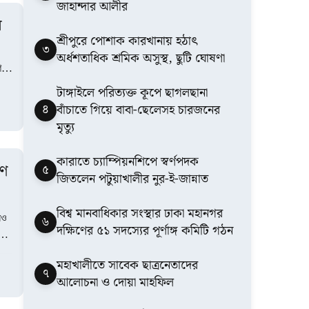
জাহান্দার আলীর
ন
শ্রীপুরে পোশাক কারখানায় হঠাৎ
৩
অর্ধশতাধিক শ্রমিক অসুস্থ, ছুটি ঘোষণা
শ
টাঙ্গাইলে পরিত্যক্ত কূপে ছাগলছানা
৪
বাঁচাতে গিয়ে বাবা-ছেলেসহ চারজনের
মৃত্যু
কারাতে চ্যাম্পিয়নশিপে স্বর্ণপদক
রণ
৫
জিতলেন পটুয়াখালীর নুর-ই-জান্নাত
বিশ্ব মানবাধিকার সংস্থার ঢাকা মহানগর
েও
৬
দক্ষিণের ৫১ সদস্যের পূর্ণাঙ্গ কমিটি গঠন
মহাখালীতে সাবেক ছাত্রনেতাদের
৭
আলোচনা ও দোয়া মাহফিল