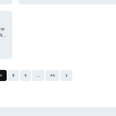
ংখ্য
রিজে
৩
৪
৫
…
৩২