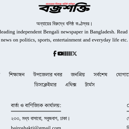
অন্যায়ের বিরুদ্ধে বলিষ্ঠ কণ্ঠস্বর।
a leading independent Bengali newspaper in Bangladesh. Read t
news on politics, sports, entertainment and everyday life etc.
ধ
শিক্ষাঙ্গন
উপজেলার খবর
জনপ্রিয়
সর্বশেষ
যোগা
ডিসক্লেইমার
এথিক্স
টার্মস
বার্তা ও বাণিজ্যিক কার্যালয়:
২৩৩, মধ্য বাসাবো, সবুজবাগ, ঢাকা।
bajroshakti@gmail.com
ব