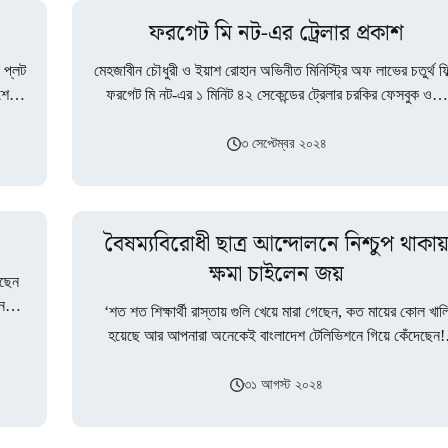
ফরগেট মি নট-এর ট্রেলার প্রকাশ
 প্লট
মেহজাবীন চৌধুরী ও ইয়াশ রোহান অভিনীত মিনিস্ট্রি অফ লাভের চতুর্থ ফি
 শেখ
ফরগেট মি নট-এর ১ মিনিট ৪২ সেকেন্ডের ট্রেলার চরকির ফেসবুক ও…
৩ সেপ্টেম্বর ২০২৪
বৈষম্যবিরোধী ছাত্র আন্দোলনে নিশ্চুপ থাকা
ক্ষমা চাইলেন জয়
েছেন
নেমে
‘শত শত শিক্ষার্থী রাস্তায় গুলি খেয়ে মারা গেছেন, কত মায়ের কোল খাল
হয়েছে আর আপনারা অনেকেই বাংলাদেশ টেলিভিশনে গিয়ে কেঁদেছেন!
আপনারা সবসময়…
৩১ আগস্ট ২০২৪