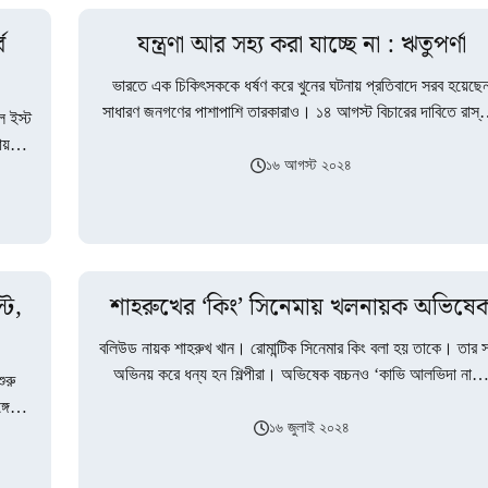
ে
যন্ত্রণা আর সহ্য করা যাচ্ছে না : ঋতুপর্ণা
ভারতে এক চিকিৎসককে ধর্ষণ করে খুনের ঘটনায় প্রতিবাদে সরব হয়েছে
সাধারণ জনগণের পাশাপাশি তারকারাও। ১৪ আগস্ট বিচারের দাবিতে রাস্ত
ল ইস্ট
নেমেছিলেন প্রতিবাদী মহিলারা।…
ইমায়…
১৬ আগস্ট ২০২৪
্ট,
শাহরুখের ‘কিং’ সিনেমায় খলনায়ক অভিষে
বলিউড নায়ক শাহরুখ খান। রোমান্টিক সিনেমার কিং বলা হয় তাকে। তার সঙ
অভিনয় করে ধন্য হন শিল্পীরা। অভিষেক বচ্চনও ‘কাভি আলভিদা না
ুরু
গে
১৬ জুলাই ২০২৪