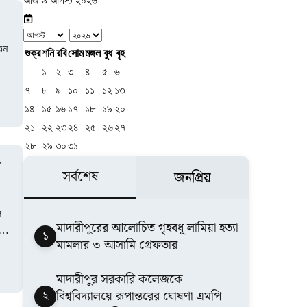
আজ ৯ আগস্ট ২০২৬
ল্ম
শুক্র
শনি
রবি
সোম
মঙ্গল
বুধ
বৃহ
১
২
৩
৪
৫
৬
৭
৮
৯
১০
১১
১২
১৩
১৪
১৫
১৬
১৭
১৮
১৯
২০
২১
২২
২৩
২৪
২৫
২৬
২৭
২৮
২৯
৩০
৩১
য়
সর্বশেষ
জনপ্রিয়
ি
মাদারীপুরের আলোচিত গৃহবধূ লামিয়া হত্যা
১
মামলার ৩ আসামি গ্রেফতার
মাদারীপুর সরকারি কলেজকে
২
বিশ্ববিদ্যালয়ে রূপান্তরের ঘোষণা এমপি