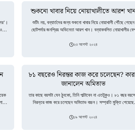
শুকনো খাবার নিয়ে নোয়াখালীতে আরশ খা
নগর’।
শুটিং নয়, বন্যার্তদের জন্য শুকনো খাবার নিয়ে নোয়াখালী পৌঁছে গেছেন
ওসি
ছোটপর্দার জনপ্রিয় অভিনেতা আরশ খান। বন্যাকবলিত নোয়াখালীর বে
কয়েকটি উপজেলায় মানুষের দুয়ারে…
২৩ আগস্ট ২০২৪
েন
৮১ বছরেও নিরন্তর কাজ করে চলেছেন? কা
জানালেন অমিতাভ
কয়েক
তার কাছে বয়সটা যেন ঠুনকো, তিনি পাল্টাবেন না এতটুকুও। ৮১ বছর বয়স
ায়
নিরন্তর কাজ করে চলেছেন অমিতাভ বচ্চন। সম্প্রতি মুক্তি পেয়েছে
‘কল্কি…
১৯ আগস্ট ২০২৪