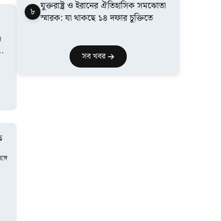
যুক্তরাষ্ট্র ও ইরানের ঐতিহাসিক সমঝোতা
৮
স্মারক: যা থাকছে ১৪ দফার চুক্তিতে
ন
ায়
সব খবর
ক
্গে
…