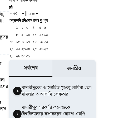
আজ ৭ আগস্ট ২০২৬
লী,
া :
শুক্র
শনি
রবি
সোম
মঙ্গল
বুধ
বৃহ
১
২
৩
৪
৫
৬
৭
৮
৯
১০
১১
১২
১৩
নূসের
১৪
১৫
১৬
১৭
১৮
১৯
২০
২১
২২
২৩
২৪
২৫
২৬
২৭
২৮
২৯
৩০
৩১
র’
সর্বশেষ
জনপ্রিয়
মলা
লীগের
মাদারীপুরের আলোচিত গৃহবধূ লামিয়া হত্যা
১
মামলার ৩ আসামি গ্রেফতার
ে
মাদারীপুর সরকারি কলেজকে
নূস
২
বিশ্ববিদ্যালয়ে রূপান্তরের ঘোষণা এমপি