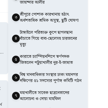
জাহান্দার আলীর
শ্রীপুরে পোশাক কারখানায় হঠাৎ
৩
অর্ধশতাধিক শ্রমিক অসুস্থ, ছুটি ঘোষণা
টাঙ্গাইলে পরিত্যক্ত কূপে ছাগলছানা
৪
বাঁচাতে গিয়ে বাবা-ছেলেসহ চারজনের
মৃত্যু
কারাতে চ্যাম্পিয়নশিপে স্বর্ণপদক
৫
জিতলেন পটুয়াখালীর নুর-ই-জান্নাত
বিশ্ব মানবাধিকার সংস্থার ঢাকা মহানগর
৬
দক্ষিণের ৫১ সদস্যের পূর্ণাঙ্গ কমিটি গঠন
:
মহাখালীতে সাবেক ছাত্রনেতাদের
৭
আলোচনা ও দোয়া মাহফিল
্থ