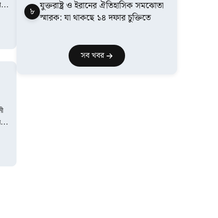
যুক্তরাষ্ট্র ও ইরানের ঐতিহাসিক সমঝোতা
ান
৮
স্মারক: যা থাকছে ১৪ দফার চুক্তিতে
সব খবর
মী
ে