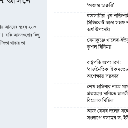
২৩৭ আসনে
‘অত্যন্ত জরুরি’
ব্যবসায়ীরা খুব শক্তিশা
সিন্ডিকেট ভাঙা সহজ ন
সদীয় আসনের মধ্যে ২৩৭
অর্থ উপদেষ্টা
পি। বাকি আসনগুলোর কিছু
সেনাকুঞ্জে খালেদা-ইউ
টিলতা থাকায় তা
কুশল বিনিময়
রাষ্ট্রপতি অপসারণ:
‘রাজনৈতিক ঐকমত্যে
অপেক্ষায় সরকার
শেখ হাসিনার নামে মা
প্রত্যাহার দাবিতে ছাত্র
বিক্ষোভ মিছিল
আজ যেসব দলের সঙ্গ
সংলাপে বসছেন ড. ইউ