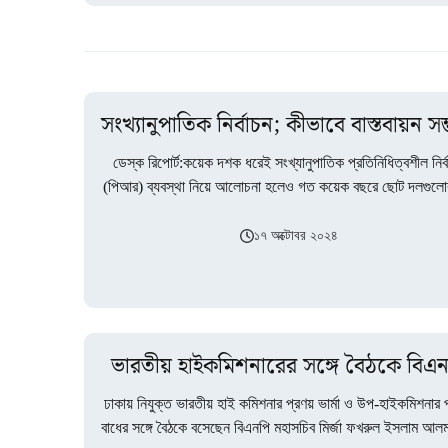
সংখ্যানুপাতিক নির্বাচন; কীভাবে বাস্তবায়ন সম
ডেস্ক রিপোর্ট:কয়েক দশক ধরেই সংখ্যানুপাতিক প্রতিনিধিত্বশীল নির্
(পিআর) ব্যবস্থা নিয়ে আলোচনা হলেও গত কয়েক বছরে ছোট দলগুলোর
থেকে এ দাবি জোড়ালো…
১৭ অক্টোবর ২০২৪
ভারতীয় হাইকমিশনারের সঙ্গে বৈঠকে বিএ
ঢাকায় নিযুক্ত ভারতীয় হাই কমিশনার প্রণয় ভার্মা ও উপ-হাইকমিশনার 
বাধের সঙ্গে বৈঠকে বসেছেন বিএনপি মহাসচিব মির্জা ফখরুল ইসলাম আ