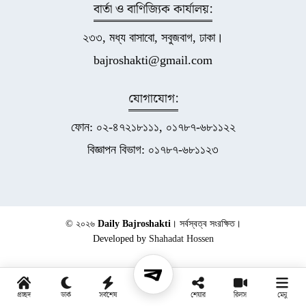
বার্তা ও বাণিজ্যিক কার্যালয়:
২৩৩, মধ্য বাসাবো, সবুজবাগ, ঢাকা।
bajroshakti@gmail.com
যোগাযোগ:
ফোন: ০২-৪৭২১৮১১১, ০১৭৮৭-৬৮১১২২
বিজ্ঞাপন বিভাগ: ০১৭৮৭-৬৮১১২৩
© ২০২৬
Daily Bajroshakti
। সর্বস্বত্ব সংরক্ষিত।
Developed by
Shahadat Hossen
প্রচ্ছদ
ডার্ক
সর্বশেষ
শেয়ার
রিলস
মেনু