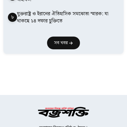
যুক্তরাষ্ট্র ও ইরানের ঐতিহাসিক সমঝোতা স্মারক: যা
৮
থাকছে ১৪ দফার চুক্তিতে
সব খবর