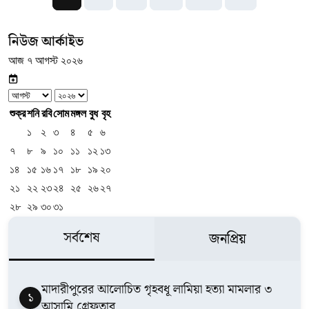
নিউজ আর্কাইভ
আজ ৭ আগস্ট ২০২৬
শুক্র
শনি
রবি
সোম
মঙ্গল
বুধ
বৃহ
১
২
৩
৪
৫
৬
৭
৮
৯
১০
১১
১২
১৩
১৪
১৫
১৬
১৭
১৮
১৯
২০
২১
২২
২৩
২৪
২৫
২৬
২৭
২৮
২৯
৩০
৩১
সর্বশেষ
জনপ্রিয়
মাদারীপুরের আলোচিত গৃহবধূ লামিয়া হত্যা মামলার ৩
১
আসামি গ্রেফতার