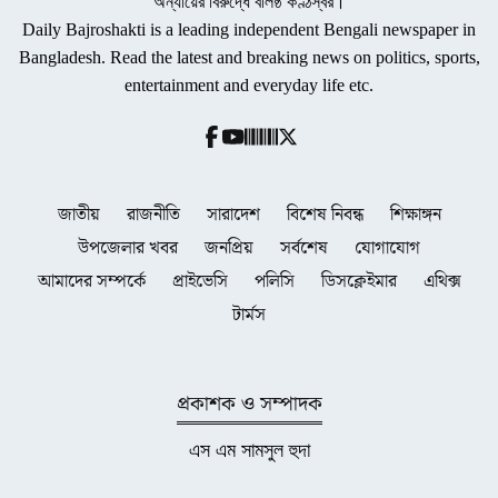
অন্যায়ের বিরুদ্ধে বলিষ্ঠ কণ্ঠস্বর।
Daily Bajroshakti is a leading independent Bengali newspaper in
Bangladesh. Read the latest and breaking news on politics, sports,
entertainment and everyday life etc.
জাতীয়
রাজনীতি
সারাদেশ
বিশেষ নিবন্ধ
শিক্ষাঙ্গন
উপজেলার খবর
জনপ্রিয়
সর্বশেষ
যোগাযোগ
আমাদের সম্পর্কে
প্রাইভেসি
পলিসি
ডিসক্লেইমার
এথিক্স
টার্মস
প্রকাশক ও সম্পাদক
এস এম সামসুল হুদা