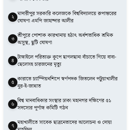
মাদারীপুর সরকারি কলেজকে বিশ্ববিদ্যালয়ে রূপান্তরের
২
ঘোষণা এমপি জাহান্দার আলীর
শ্রীপুরে পোশাক কারখানায় হঠাৎ অর্ধশতাধিক শ্রমিক
৩
অসুস্থ, ছুটি ঘোষণা
টাঙ্গাইলে পরিত্যক্ত কূপে ছাগলছানা বাঁচাতে গিয়ে বাবা-
৪
ছেলেসহ চারজনের মৃত্যু
কারাতে চ্যাম্পিয়নশিপে স্বর্ণপদক জিতলেন পটুয়াখালীর
৫
নুর-ই-জান্নাত
বিশ্ব মানবাধিকার সংস্থার ঢাকা মহানগর দক্ষিণের ৫১
৬
সদস্যের পূর্ণাঙ্গ কমিটি গঠন
মহাখালীতে সাবেক ছাত্রনেতাদের আলোচনা ও দোয়া
৭
মাহফিল